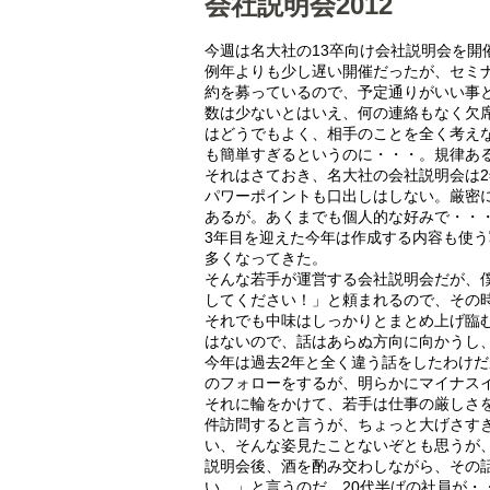
会社説明会2012
今週は名大社の13卒向け会社説明会を開
例年よりも少し遅い開催だったが、セミ
約を募っているので、予定通りがいい事
数は少ないとはいえ、何の連絡もなく欠
はどうでもよく、相手のことを全く考え
も簡単すぎるというのに・・・。規律あ
それはさておき、名大社の会社説明会は
パワーポイントも口出しはしない。厳密
あるが。あくまでも個人的な好みで・・
3年目を迎えた今年は作成する内容も使
多くなってきた。
そんな若手が運営する会社説明会だが、
してください！」と頼まれるので、その
それでも中味はしっかりとまとめ上げ臨
はないので、話はあらぬ方向に向かうし、
今年は過去2年と全く違う話をしたわけだ
のフォローをするが、明らかにマイナス
それに輪をかけて、若手は仕事の厳しさを
件訪問すると言うが、ちょっと大げさす
い、そんな姿見たことないぞとも思うが
説明会後、酒を酌み交わしながら、その
い。」と言うのだ。20代半ばの社員が