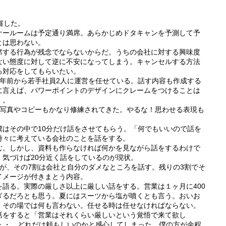
催した。
ナールームは予定通り満席。あらかじめドタキャンを予測して予
とは思わない。
席する行為が残念でならないからだ。うちの会社に対する興味度
ない態度に対して逆に不安になってしまう。キャンセルする方法
る対応をしてもらいたい。
2年前から若手社員2人に運営を任せている。話す内容も作成する
に言えば、パワーポイントのデザインにクレームをつけることは
・。
う写真やコピーもかなり修練されてきた。やるな！思わせる表現も
僕はその中で10分だけ話をさせてもらう。「何でもいいので話を
時々に考えている会社のことを話をする。
む。しかし、資料も作らなければ何かを見ながら話をするわけで
気づけば20分近く話をしているのが現状。
が、その7割は会社と自分のダメなところを話す。残りの3割でそ
イメージが付きまとう内容。
語る。実際の厳しさ以上に厳しい話をする。営業は１ヶ月に400
ぎるだろとも思う。夏にはスーツから塩が噴くとも言う。おいお
、その場では何も言わない。任せる時は任せなければならない。
話をすると「営業はそれくらい厳しいという覚悟で来て欲し
・・・。どれだけ頼もしいのかと感心してしまった。僕の方が余程