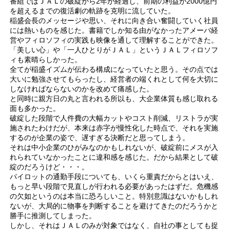
番組ではＪＡＬの破綻から2年が経過し、前期の利益が2000億円
を超えるまでの復活劇の軌跡を克明に流していた。
稲盛会長のメッセージや思い、それに向き合い奮闘していく社員
には熱いものを感じた。書籍でしか知る由がなかったアメーバ経
営やフィロソフィの実践も映像を通して理解することができた。
「美しい心」や「一人ひとりがＪＡＬ」というＪＡＬフィロソフ
ィも素晴らしかった。
全てが稲盛イズムが伝わる構成になっていたと思う。その点では
大いに勉強させてもらったし、経営者の端くれとして何を大切に
しなければならないのかを改めて痛感した。
と同時に親方日の丸と言われる所以も、大企業体質も感じ取れる
面も多かった。
破綻した段階で人件費の大幅カットやコスト削減、リストラが実
施されたわけだが、本来は赤字が慢性化した時点で、それを実施
するのが企業の姿で、遅すぎる決断だと思ってしまう。
それは中小企業のひがみなのかもしれないが、破綻前にメスが入
れられていなかったことに違和感を感じた。だから結果として破
綻のだろうけど・・・。
パイロットの通勤手段についても、いくら重責だからとはいえ、
もっと早い段階で見直しが行われる必要があったはずだ。危機感
の欠如というのは本当に恐ろしいこと。特別意識はないかもしれ
ないが、大局的に物事を判断することを避けてきたのだろうかと
勝手に推測してしまった。
しかし、それはＪＡＬのみが対象ではなく、自社の事としても捉