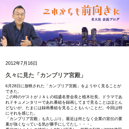
2012年7月16日
久々に見た「カンブリア宮殿」
6月28日に放映された「カンブリア宮殿」をようやく見ることが
できた。
この時のゲストがＪＡＬの稲盛名誉会長と植木社長。ドラマであ
れドキュメンタリーであれ番組を録画してまで見ることはほとん
どないが、たまには録画番組を見ることもいいことだ。今回は特
にそれを感じた。
「カンブリア宮殿」も久しぶり。最近は何となく企業の宣伝の要
素が強くなっている気が勝手にしてたし・・・。