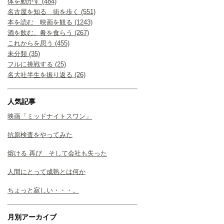
体を動かす (484)
名古屋を知る 街を歩く (551)
本を読む 映画を観る (1243)
酒を飲む、肴を食らう (267)
これからを思う (455)
未分類 (35)
フルに挑戦する (25)
名大社半生を振り返る (26)
人気記事
映画「ミッドナイトスワン」
抗原検査をやってみた
熔ける 再び そして会社も失った
人間にとって成熟とは何か
ちょっと寂しい・・・。
月別アーカイブ