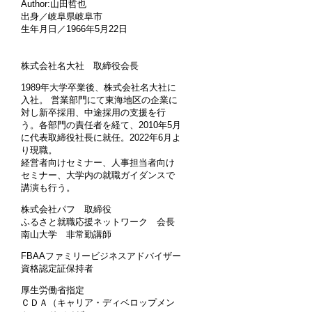
Author:山田哲也
出身／岐阜県岐阜市
生年月日／1966年5月22日
株式会社名大社 取締役会長
1989年大学卒業後、株式会社名大社に
入社。 営業部門にて東海地区の企業に
対し新卒採用、中途採用の支援を行
う。各部門の責任者を経て、2010年5月
に代表取締役社長に就任。2022年6月よ
り現職。
経営者向けセミナー、人事担当者向け
セミナー、大学内の就職ガイダンスで
講演も行う。
株式会社パフ 取締役
ふるさと就職応援ネットワーク 会長
南山大学 非常勤講師
FBAAファミリービジネスアドバイザー
資格認定証保持者
厚生労働省指定
ＣＤＡ（キャリア・ディベロップメン