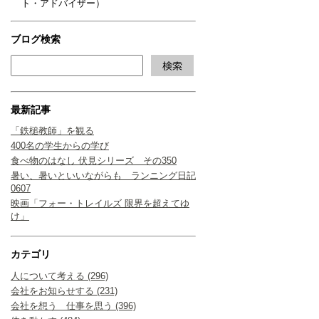
ト・アドバイザー）
ブログ検索
最新記事
「鉄槌教師」を観る
400名の学生からの学び
食べ物のはなし 伏見シリーズ その350
暑い、暑いといいながらも ランニング日記
0607
映画「フォー・トレイルズ 限界を超えてゆ
け」
カテゴリ
人について考える (296)
会社をお知らせする (231)
会社を想う 仕事を思う (396)