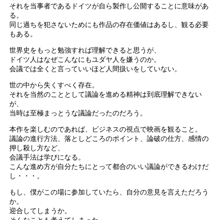
それを当事者であるドイツが自ら製作し公開することに意味があ
る。
同じ過ちを犯さないためにも作品の存在価値はあるし、観る必要
もある。
世界史をもっと勉強すれば理解できると思うが、
ドイツ人はなぜこんなにもユダヤ人を嫌うのか。
会議では全くと言っていいほど人間扱いをしていない。
世の中から失くすべく存在。
それを当然のこととして議論を進める精神は到底理解できない
が、
当時は至極まっとうな議論だったのだろう。
本作を楽しむのであれば、ビジネスの視点で映画を観ること。
議論の進行方法、落としどころのポイント、論破の仕方、感情の
押し殺し方など、
会議手法は学びになる。
こんな進め方が自分たちにとって都合のいい議論ができるわけだ
し・・・。
もし、僕がこの場に参加していたら、自分の意見を言えただろう
か。
迎合してしまうか。