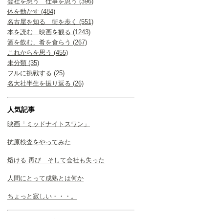
会社を想う 仕事を思う (396)
体を動かす (484)
名古屋を知る 街を歩く (551)
本を読む 映画を観る (1243)
酒を飲む、肴を食らう (267)
これからを思う (455)
未分類 (35)
フルに挑戦する (25)
名大社半生を振り返る (26)
人気記事
映画「ミッドナイトスワン」
抗原検査をやってみた
熔ける 再び そして会社も失った
人間にとって成熟とは何か
ちょっと寂しい・・・。