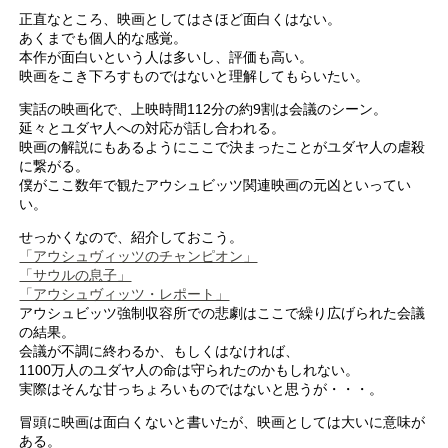
正直なところ、映画としてはさほど面白くはない。
あくまでも個人的な感覚。
本作が面白いという人は多いし、評価も高い。
映画をこき下ろすものではないと理解してもらいたい。
実話の映画化で、上映時間112分の約9割は会議のシーン。
延々とユダヤ人への対応が話し合われる。
映画の解説にもあるようにここで決まったことがユダヤ人の虐殺
に繋がる。
僕がここ数年で観たアウシュビッツ関連映画の元凶といってい
い。
せっかくなので、紹介しておこう。
「アウシュヴィッツのチャンピオン」
「サウルの息子」
「アウシュヴィッツ・レポート」
アウシュビッツ強制収容所での悲劇はここで繰り広げられた会議
の結果。
会議が不調に終わるか、もしくはなければ、
1100万人のユダヤ人の命は守られたのかもしれない。
実際はそんな甘っちょろいものではないと思うが・・・。
冒頭に映画は面白くないと書いたが、映画としては大いに意味が
ある。