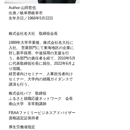
Author:山田哲也
出身／岐阜県岐阜市
生年月日／1966年5月22日
株式会社名大社 取締役会長
1989年大学卒業後、株式会社名大社に
入社。 営業部門にて東海地区の企業に
対し新卒採用、中途採用の支援を行
う。各部門の責任者を経て、2010年5月
に代表取締役社長に就任。2022年6月よ
り現職。
経営者向けセミナー、人事担当者向け
セミナー、大学内の就職ガイダンスで
講演も行う。
株式会社パフ 取締役
ふるさと就職応援ネットワーク 会長
南山大学 非常勤講師
FBAAファミリービジネスアドバイザー
資格認定証保持者
厚生労働省指定