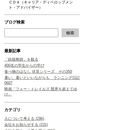
ＣＤＡ（キャリア・ディベロップメン
ト・アドバイザー）
ブログ検索
最新記事
「鉄槌教師」を観る
400名の学生からの学び
食べ物のはなし 伏見シリーズ その350
暑い、暑いといいながらも ランニング日記
0607
映画「フォー・トレイルズ 限界を超えてゆ
け」
カテゴリ
人について考える (296)
会社をお知らせする (231)