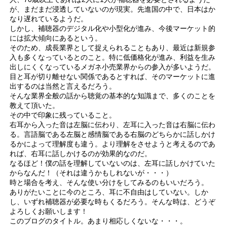
が、まだまだ浸透していないのが現実。先進国の中で、日本はか
なり遅れているようだ。
しかし、補聴器のデジタル化や小型化が進み、今後マーケット的
には拡大傾向にあるという。
そのため、成長業界として捉えられることもあり、最近は新規参
入も多くなっているとのこと。特に低価格化が進み、利益を生み
出しにくくなっているメガネ小売業界からの参入が多いようだ。
目と耳が切り離せない関係であるとすれば、そのマーケットに進
出するのは当然と言えるだろう。
そんな業界全般の話から聴覚の基本的な知識まで、多くのことを
教えて頂いた。
その中で印象に残っていること。
右耳から入った音は左脳に伝わり、左耳に入った音は右脳に伝わ
る。言語脳である左脳と感情脳である右脳のどちらかに話しかけ
るかによって理解度も違う。より理解をさせようと考えるのであ
れば、右耳に話しかけるのが効果的なのだ。
なるほど！僕の話を理解していないのは、左耳に話しかけていた
からなんだ！（それは違うかもしれないが・・・）
時と場合を考え、そんな使い分けをしてみるのもいいだろう。
ありがたいことに今のところ、耳に不自由はしていない。しか
し、いずれ補聴器が必要な時もくるだろう。そんな時は、どうぞ
よろしくお願いします！
このブログのタイトル。あまり相応しくないな・・・。