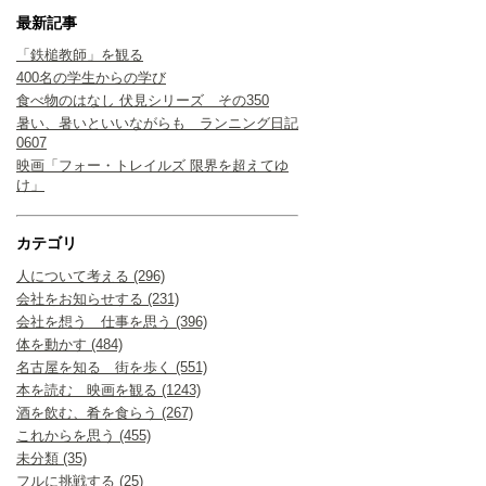
最新記事
「鉄槌教師」を観る
400名の学生からの学び
食べ物のはなし 伏見シリーズ その350
暑い、暑いといいながらも ランニング日記
0607
映画「フォー・トレイルズ 限界を超えてゆ
け」
カテゴリ
人について考える (296)
会社をお知らせする (231)
会社を想う 仕事を思う (396)
体を動かす (484)
名古屋を知る 街を歩く (551)
本を読む 映画を観る (1243)
酒を飲む、肴を食らう (267)
これからを思う (455)
未分類 (35)
フルに挑戦する (25)