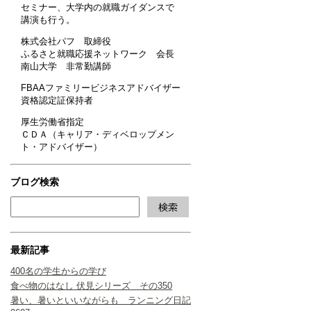
セミナー、大学内の就職ガイダンスで
講演も行う。
株式会社パフ 取締役
ふるさと就職応援ネットワーク 会長
南山大学 非常勤講師
FBAAファミリービジネスアドバイザー
資格認定証保持者
厚生労働省指定
ＣＤＡ（キャリア・ディベロップメン
ト・アドバイザー）
ブログ検索
最新記事
400名の学生からの学び
食べ物のはなし 伏見シリーズ その350
暑い、暑いといいながらも ランニング日記