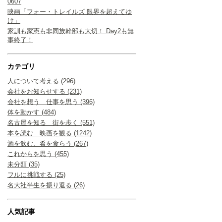
0607
映画「フォー・トレイルズ 限界を超えてゆ
け」
家訓も家憲も非同族幹部も大切！ Day2も無
事終了！
カテゴリ
人について考える (296)
会社をお知らせする (231)
会社を想う 仕事を思う (396)
体を動かす (484)
名古屋を知る 街を歩く (551)
本を読む 映画を観る (1242)
酒を飲む、肴を食らう (267)
これからを思う (455)
未分類 (35)
フルに挑戦する (25)
名大社半生を振り返る (26)
人気記事