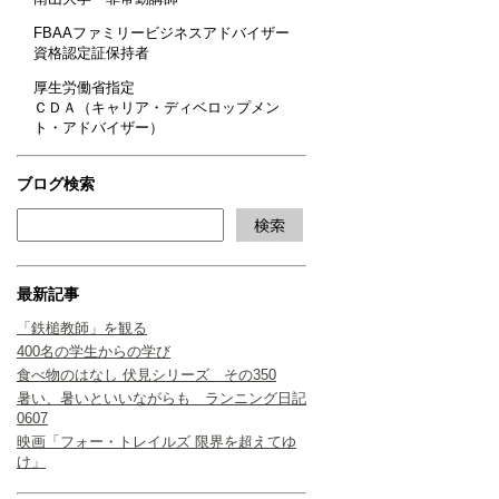
FBAAファミリービジネスアドバイザー
資格認定証保持者
厚生労働省指定
ＣＤＡ（キャリア・ディベロップメン
ト・アドバイザー）
ブログ検索
最新記事
「鉄槌教師」を観る
400名の学生からの学び
食べ物のはなし 伏見シリーズ その350
暑い、暑いといいながらも ランニング日記
0607
映画「フォー・トレイルズ 限界を超えてゆ
け」