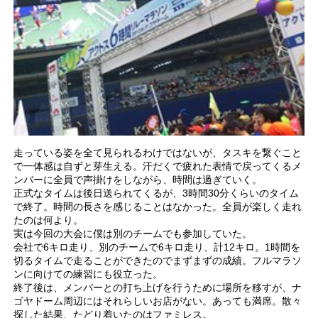
走っている姿を全て見られるわけではないが、タスキを繋ぐこと
で一体感は自ずと芽生える。汗だくで疲れた表情で戻ってくるメ
ンバーに全員で声掛けをしながら、時間は過ぎていく。
正式なタイムは後日送られてくるが、3時間30分くらいのタイム
で終了。時間の長さを感じることはなかった。全員が楽しく走れ
たのは何より。
実は今回の大会に僕は別のチームでも参加していた。
会社で6キロ走り、別のチームで6キロ走り、計12キロ。1時間を
切るタイムで走ることができたのでまずまずの成績。フルマラソ
ンに向けての練習にも役立った。
終了後は、メンバーとの打ち上げを行うために場所を移すが、ナ
ゴヤドーム周辺にはそれらしいお店がない。あっても満席。散々
探した結果、たどり着いたのはファミレス。