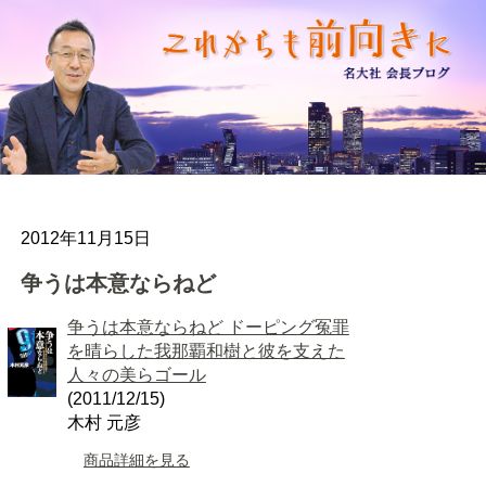
2012年11月15日
争うは本意ならねど
争うは本意ならねど ドーピング冤罪
を晴らした我那覇和樹と彼を支えた
人々の美らゴール
(2011/12/15)
木村 元彦
商品詳細を見る