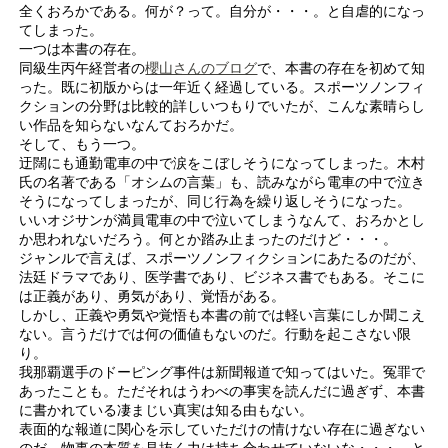
全くおろかである。何が？って。自分が・・・。と自虐的になっ
てしまった。
一つは本書の存在。
同級生丙午経営者の
櫻山さんのブログ
で、本書の存在を初めて知
った。既に初版からは一年近く経過している。スポーツノンフィ
クションの分野は比較的詳しいつもりでいたが、こんな素晴らし
い作品を知らないなんておろかだ。
そして、もう一つ。
迂闊にも通勤電車の中で涙をこぼしそうになってしまった。木村
氏の名著である「オシムの言葉」も、読みながら電車の中で泣き
そうになってしまったが、同じ行為を繰り返しそうになった。
いいオジサンが満員電車の中で泣いてしまうなんて、おろかとし
か思われないだろう。何とか踏み止まったのだけど・・・。
ジャンルで言えば、スポーツノンフィクションにあたるのだが、
法廷ドラマであり、医学書であり、ビジネス書でもある。そこに
は正義があり、勇気があり、覚悟がある。
しかし、正義や勇気や覚悟も本書の前では軽い言葉にしか聞こえ
ない。言うだけでは何の価値もないのだ。行動を起こさない限
り。
我那覇選手のドーピング事件は新聞報道で知ってはいた。冤罪で
あったことも。ただそれはうわべの事実を読んだに過ぎず、本書
に書かれている凄まじい真実は知る由もない。
表面的な報道に関心を示していただけの情けない存在に過ぎない
のだ。物事の本質を見抜く力は持ち合わせていないな・・・。と