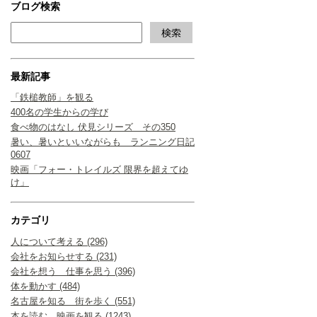
ブログ検索
最新記事
「鉄槌教師」を観る
400名の学生からの学び
食べ物のはなし 伏見シリーズ その350
暑い、暑いといいながらも ランニング日記
0607
映画「フォー・トレイルズ 限界を超えてゆ
け」
カテゴリ
人について考える (296)
会社をお知らせする (231)
会社を想う 仕事を思う (396)
体を動かす (484)
名古屋を知る 街を歩く (551)
本を読む 映画を観る (1243)