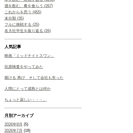
酒を飲む、肴を食らう (267)
これからを思う (455)
未分類 (35)
フルに挑戦する (25)
名大社半生を振り返る (26)
人気記事
映画「ミッドナイトスワン」
抗原検査をやってみた
熔ける 再び そして会社も失った
人間にとって成熟とは何か
ちょっと寂しい・・・。
月別アーカイブ
2026年8月
(5)
2026年7月
(18)