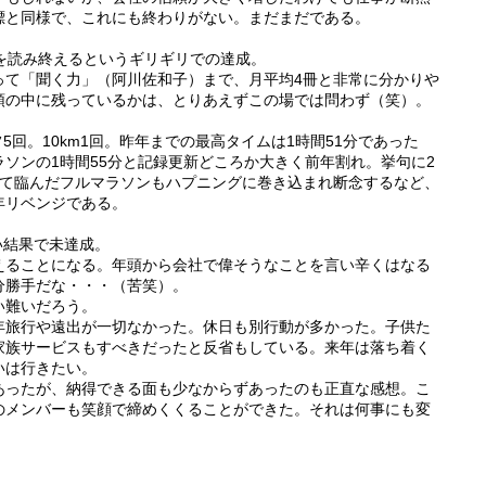
標と同様で、これにも終わりがない。まだまだである。
目を読み終えるというギリギリでの達成。
って「聞く力」（阿川佐和子）まで、月平均4冊と非常に分かりや
頭の中に残っているかは、とりあえずこの場では問わず（笑）。
回。10km1回。昨年までの最高タイムは1時間51分であった
ソンの1時間55分と記録更新どころか大きく前年割れ。挙句に2
めて臨んだフルマラソンもハプニングに巻き込まれ断念するなど、
年リベンジである。
い結果で未達成。
えることになる。年頭から会社で偉そうなことを言い辛くはなる
分勝手だな・・・（苦笑）。
い難いだろう。
年旅行や遠出が一切なかった。休日も別行動が多かった。子供た
家族サービスもすべきだったと反省もしている。来年は落ち着く
いは行きたい。
あったが、納得できる面も少なからずあったのも正直な感想。こ
のメンバーも笑顔で締めくくることができた。それは何事にも変