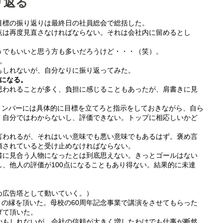
り返る
目標の振り返りは最終日の社員総会で総括した。
点は再度見直さなければならない。それは会社内に留めるとし
。
うでもいいと思う方も多いだろうけど・・・（笑）。
。
もしれないが、自分なりに振り返ってみた。
物になる。
思われることが多く、負担に感じることもあったが、肩書きに見
メンバーには具体的に目標を立てろと指示をしておきながら、自ら
、自分ではわからないし、評価できない。トップに相応しいかど
言われるが、それはいい意味でも悪い意味でもあるはず。褒め言
摘されていると受け止めなければならない。
書に見合う人物になったとは到底思えない。きっとゴールはない
、他人の評価が100点になることもあり得ない。結果的に未達
め広告塔として動いていく。）
の縁を頂いた。母校の60周年記念事業で講演をさせてもらった
げて頂いた。
かもしれないが、会社の信頼が大きく増したわけでも仕事が断然