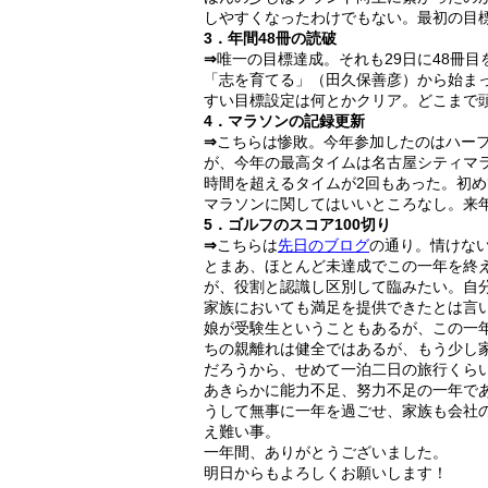
しやすくなったわけでもない。最初の目
3．年間48冊の読破
⇒
唯一の目標達成。それも29日に48冊
「志を育てる」（田久保善彦）から始ま
すい目標設定は何とかクリア。どこまで
4．マラソンの記録更新
⇒
こちらは惨敗。今年参加したのはハーフ5
が、今年の最高タイムは名古屋シティマラ
時間を超えるタイムが2回もあった。初
マラソンに関してはいいところなし。来
5．ゴルフのスコア100切り
⇒
こちらは
先日のブログ
の通り。情けな
とまあ、ほとんど未達成でこの一年を終
が、役割と認識し区別して臨みたい。自
家族においても満足を提供できたとは言
娘が受験生ということもあるが、この一
ちの親離れは健全ではあるが、もう少し
だろうから、せめて一泊二日の旅行くら
あきらかに能力不足、努力不足の一年で
うして無事に一年を過ごせ、家族も会社
え難い事。
一年間、ありがとうございました。
明日からもよろしくお願いします！