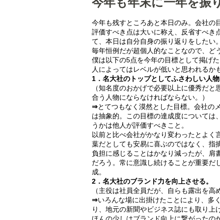
今年も年末に一年を振
今年も残すところあと本日のみ。会社の
評価すべき点は大いに称え、反省すべき
て、本日は自分自身の振り返りをしたい
毎年恒例だが超個人的なことなので、ど
僕は以下の5点を今年の目標として掲げた
人によってはレベルが低いと思われるか
1．名大社のトップとしてふさわしい人
（知名度のおかげで必要以上に優秀だと
合う人物にならなければならない。）
⇒
とてつもなく漠然とした目標。会社の
は抽象的。この目標の達成度については
うかは他人が評価すべきこと。
以前と比べ会社がかなり変わったとよく
葉だとしても安易に喜ぶのではなく、指
負担に感じることはかなり減ったが、肩
だろう。常に意識し続けることが重要だし
成。
2．名大社のブランド力を向上させる。
（主役は社員全員だが、自らも露出を高
⇒
いろんな場に出掛けたことにより、多く
り、地元の新聞やビジネス誌にも取り上
ほんの少しはブランド向上に繋がったの