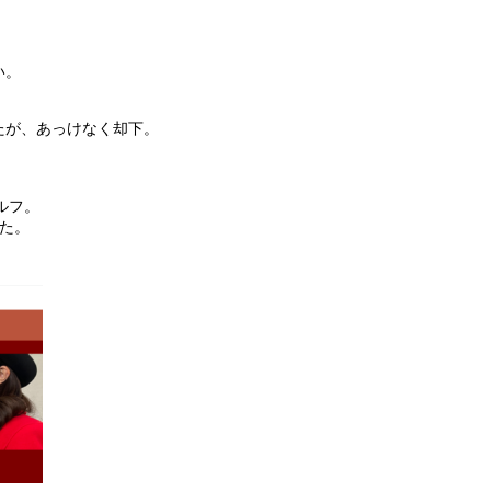
い。
たが、あっけなく却下。
ルフ。
た。