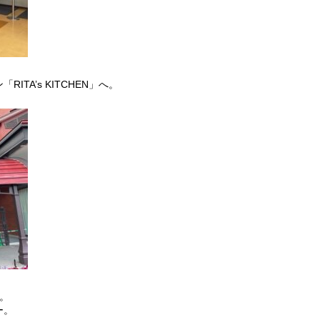
TA’s KITCHEN」へ。
。
ー。