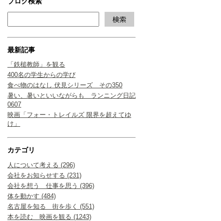
ブログ検索
最新記事
「鉄槌教師」を観る
400名の学生からの学び
食べ物のはなし 伏見シリーズ その350
暑い、暑いといいながらも ランニング日記
0607
映画「フォー・トレイルズ 限界を超えてゆ
け」
カテゴリ
人について考える (296)
会社をお知らせする (231)
会社を想う 仕事を思う (396)
体を動かす (484)
名古屋を知る 街を歩く (551)
本を読む 映画を観る (1243)