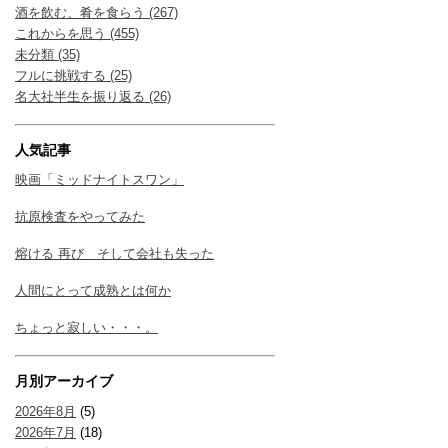
酒を飲む、肴を食らう (267)
これからを思う (455)
未分類 (35)
フルに挑戦する (25)
名大社半生を振り返る (26)
人気記事
映画「ミッドナイトスワン」
抗原検査をやってみた
熔ける 再び そして会社も失った
人間にとって成熟とは何か
ちょっと寂しい・・・。
月別アーカイブ
2026年8月
(5)
2026年7月
(18)