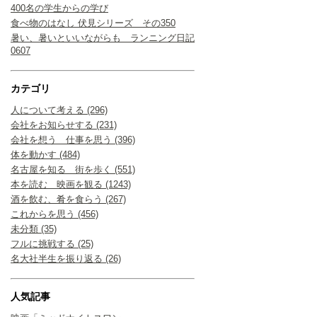
400名の学生からの学び
食べ物のはなし 伏見シリーズ その350
暑い、暑いといいながらも ランニング日記
0607
カテゴリ
人について考える (296)
会社をお知らせする (231)
会社を想う 仕事を思う (396)
体を動かす (484)
名古屋を知る 街を歩く (551)
本を読む 映画を観る (1243)
酒を飲む、肴を食らう (267)
これからを思う (456)
未分類 (35)
フルに挑戦する (25)
名大社半生を振り返る (26)
人気記事