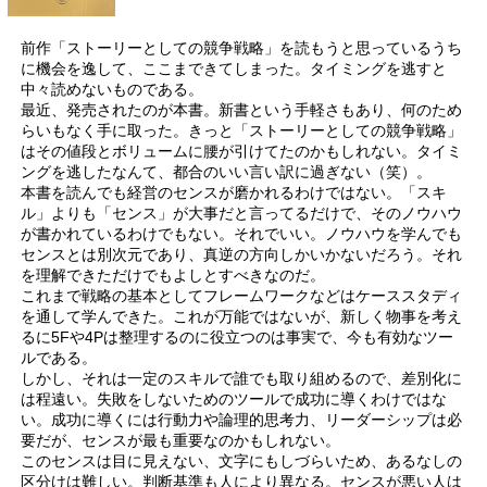
前作「ストーリーとしての競争戦略」を読もうと思っているうち
に機会を逸して、ここまできてしまった。タイミングを逃すと
中々読めないものである。
最近、発売されたのが本書。新書という手軽さもあり、何のため
らいもなく手に取った。きっと「ストーリーとしての競争戦略」
はその値段とボリュームに腰が引けてたのかもしれない。タイミ
ングを逃したなんて、都合のいい言い訳に過ぎない（笑）。
本書を読んでも経営のセンスが磨かれるわけではない。「スキ
ル」よりも「センス」が大事だと言ってるだけで、そのノウハウ
が書かれているわけでもない。それでいい。ノウハウを学んでも
センスとは別次元であり、真逆の方向しかいかないだろう。それ
を理解できただけでもよしとすべきなのだ。
これまで戦略の基本としてフレームワークなどはケーススタディ
を通して学んできた。これが万能ではないが、新しく物事を考え
るに5Fや4Pは整理するのに役立つのは事実で、今も有効なツー
ルである。
しかし、それは一定のスキルで誰でも取り組めるので、差別化に
は程遠い。失敗をしないためのツールで成功に導くわけではな
い。成功に導くには行動力や論理的思考力、リーダーシップは必
要だが、センスが最も重要なのかもしれない。
このセンスは目に見えない、文字にもしづらいため、あるなしの
区分けは難しい。判断基準も人により異なる。センスが悪い人は