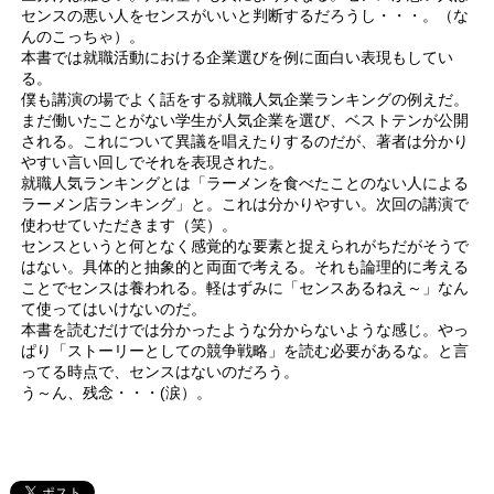
センスの悪い人をセンスがいいと判断するだろうし・・・。（な
んのこっちゃ）。
本書では就職活動における企業選びを例に面白い表現もしてい
る。
僕も講演の場でよく話をする就職人気企業ランキングの例えだ。
まだ働いたことがない学生が人気企業を選び、ベストテンが公開
される。これについて異議を唱えたりするのだが、著者は分かり
やすい言い回しでそれを表現された。
就職人気ランキングとは「ラーメンを食べたことのない人による
ラーメン店ランキング」と。これは分かりやすい。次回の講演で
使わせていただきます（笑）。
センスというと何となく感覚的な要素と捉えられがちだがそうで
はない。具体的と抽象的と両面で考える。それも論理的に考える
ことでセンスは養われる。軽はずみに「センスあるねえ～」なん
て使ってはいけないのだ。
本書を読むだけでは分かったような分からないような感じ。やっ
ぱり「ストーリーとしての競争戦略」を読む必要があるな。と言
ってる時点で、センスはないのだろう。
う～ん、残念・・・(涙）。