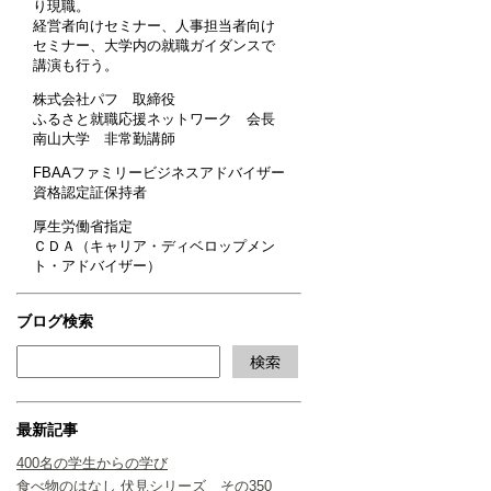
り現職。
経営者向けセミナー、人事担当者向け
セミナー、大学内の就職ガイダンスで
講演も行う。
株式会社パフ 取締役
ふるさと就職応援ネットワーク 会長
南山大学 非常勤講師
FBAAファミリービジネスアドバイザー
資格認定証保持者
厚生労働省指定
ＣＤＡ（キャリア・ディベロップメン
ト・アドバイザー）
ブログ検索
最新記事
400名の学生からの学び
食べ物のはなし 伏見シリーズ その350