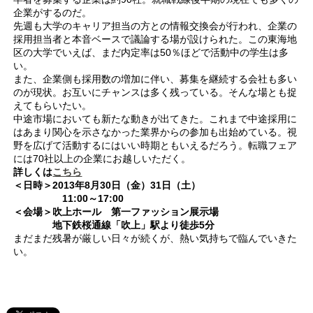
企業がするのだ。
先週も大学のキャリア担当の方との情報交換会が行われ、企業の
採用担当者と本音ベースで議論する場が設けられた。この東海地
区の大学でいえば、まだ内定率は50％ほどで活動中の学生は多
い。
また、企業側も採用数の増加に伴い、募集を継続する会社も多い
のが現状。お互いにチャンスは多く残っている。そんな場とも捉
えてもらいたい。
中途市場においても新たな動きが出てきた。これまで中途採用に
はあまり関心を示さなかった業界からの参加も出始めている。視
野を広げて活動するにはいい時期ともいえるだろう。転職フェア
には70社以上の企業にお越しいただく。
詳しくは
こちら
＜日時＞2013年8月30日（金）31日（土）
11:00～17:00
＜会場＞吹上ホール 第一ファッション展示場
地下鉄桜通線「吹上」駅より徒歩5分
まだまだ残暑が厳しい日々が続くが、熱い気持ちで臨んでいきた
い。