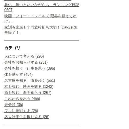
暑い、暑いといいながらも ランニング日記
0607
映画「フォー・トレイルズ 限界を超えてゆ
け」
家訓も家憲も非同族幹部も大切！ Day2も無
事終了！
カテゴリ
人について考える (296)
会社をお知らせする (231)
会社を想う 仕事を思う (396)
体を動かす (484)
名古屋を知る 街を歩く (551)
本を読む 映画を観る (1242)
酒を飲む、肴を食らう (267)
これからを思う (455)
未分類 (35)
フルに挑戦する (25)
名大社半生を振り返る (26)