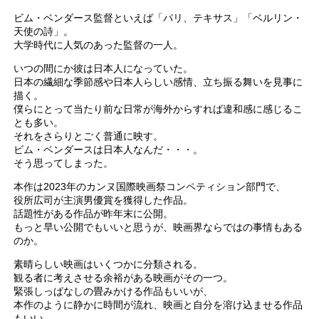
ビム・ベンダース監督といえば「パリ、テキサス」「ベルリン・
天使の詩」。
大学時代に人気のあった監督の一人。
いつの間にか彼は日本人になっていた。
日本の繊細な季節感や日本人らしい感情、立ち振る舞いを見事に
描く。
僕らにとって当たり前な日常が海外からすれば違和感に感じるこ
とも多い。
それをさらりとごく普通に映す。
ビム・ベンダースは日本人なんだ・・・。
そう思ってしまった。
本作は2023年のカンヌ国際映画祭コンペティション部門で、
役所広司が主演男優賞を獲得した作品。
話題性がある作品が昨年末に公開。
もっと早い公開でもいいと思うが、映画界ならではの事情もある
のか。
素晴らしい映画はいくつかに分類される。
観る者に考えさせる余裕がある映画がその一つ。
緊張しっぱなしの畳みかける作品もいいが、
本作のように静かに時間が流れ、映画と自分を溶け込ませる作品
もいい。