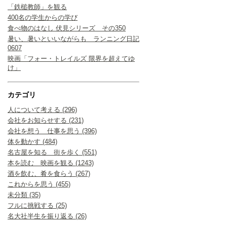
「鉄槌教師」を観る
400名の学生からの学び
食べ物のはなし 伏見シリーズ その350
暑い、暑いといいながらも ランニング日記
0607
映画「フォー・トレイルズ 限界を超えてゆ
け」
カテゴリ
人について考える (296)
会社をお知らせする (231)
会社を想う 仕事を思う (396)
体を動かす (484)
名古屋を知る 街を歩く (551)
本を読む 映画を観る (1243)
酒を飲む、肴を食らう (267)
これからを思う (455)
未分類 (35)
フルに挑戦する (25)
名大社半生を振り返る (26)