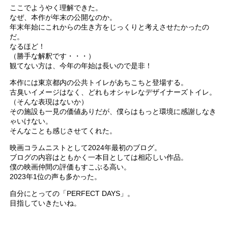
ここでようやく理解できた。
なぜ、本作が年末の公開なのか。
年末年始にこれからの生き方をじっくりと考えさせたかったの
だ。
なるほど！
（勝手な解釈です・・・）
観てない方は、今年の年始は長いので是非！
本作には東京都内の公共トイレがあちこちと登場する。
古臭いイメージはなく、どれもオシャレなデザイナーズトイレ。
（そんな表現はないか）
その施設も一見の価値ありだが、僕らはもっと環境に感謝しなき
ゃいけない。
そんなことも感じさせてくれた。
映画コラムニストとして2024年最初のブログ。
ブログの内容はともかく一本目としては相応しい作品。
僕の映画仲間の評価もすこぶる高い。
2023年1位の声も多かった。
自分にとっての「PERFECT DAYS」。
目指していきたいね。