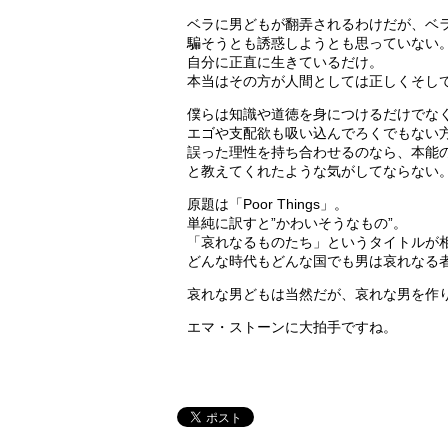
ベラに男どもが翻弄されるわけだが、ベ
騙そうとも誘惑しようとも思っていない
自分に正直に生きているだけ。
本当はその方が人間としては正しくそし
僕らは知識や道徳を身につけるだけでな
エゴや支配欲も吸い込んでろくでもない
誤った理性を持ち合わせるのなら、本能
と教えてくれたような気がしてならない
原題は「Poor Things」。
単純に訳すと”かわいそうなもの”。
「哀れなるものたち」というタイトルが
どんな時代もどんな国でも男は哀れなる
哀れな男どもは当然だが、哀れな男を作
エマ・ストーンに大拍手ですね。