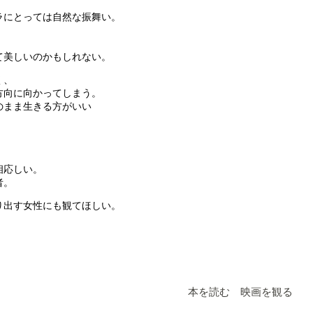
ラにとっては自然な振舞い。
。
て美しいのかもしれない。
く、
方向に向かってしまう。
のまま生きる方がいい
。
相応しい。
者。
り出す女性にも観てほしい。
本を読む 映画を観る