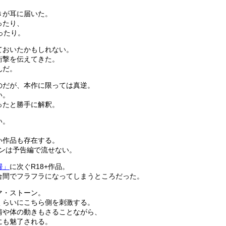
きが耳に届いた。
ったり、
ったり。
ておいたかもしれない。
衝撃を伝えてきた。
んだ。
のだが、本作に限っては真逆。
い。
ったと勝手に解釈。
い。
、
い作品も存在する。
ーンは予告編で流せない。
婦」
に次ぐR18+作品。
合間でフラフラになってしまうところだった。
マ・ストーン。
くらいにこちら側を刺激する。
情や体の動きもさることながら、
にも魅了される。