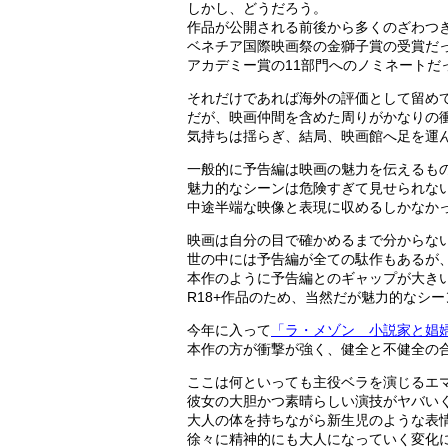
しかし、どうだろう。
作品が公開される前後から多くのざわつ
ベネチア国際映画祭の金獅子賞の受賞だ
アカデミー賞の11部門へのノミネートだ
それだけであれば海外の評価として留め
だが、映画仲間を含めた周りがかなりの
気持ちは揺らぎ、結局、映画館へ足を運
一般的に予告編は映画の魅力を伝えるも
魅力的なシーンは危険すぎて見せられな
中途半端な映像と表現に収めるしかなか
映画は自分の目で確かめるまで分からな
世の中には予告編が全ての駄作もあるが
本作のように予告編とのギャップが大き
R18+作品のため、当然だが魅力的なシ
今年に入って
「ラ・メゾン 小説家と娼
本作の方が衝撃が強く、健全と不健全の
ここは何といっても主役ベラを演じるエ
彼女の大胆かつ素晴らしい演技がヤバい
大人の体を持ちながら新生児のような表
徐々に精神的にも大人になっていく変化