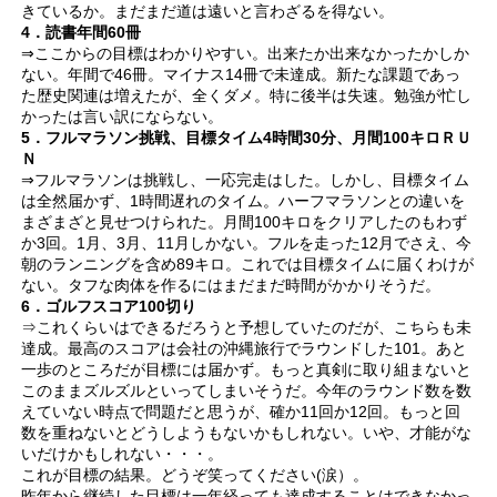
きているか。まだまだ道は遠いと言わざるを得ない。
4．読書年間60冊
⇒ここからの目標はわかりやすい。出来たか出来なかったかしか
ない。年間で46冊。マイナス14冊で未達成。新たな課題であっ
た歴史関連は増えたが、全くダメ。特に後半は失速。勉強が忙し
かったは言い訳にならない。
5．フルマラソン挑戦、目標タイム4時間30分、月間100キロＲＵ
Ｎ
⇒フルマラソンは挑戦し、一応完走はした。しかし、目標タイム
は全然届かず、1時間遅れのタイム。ハーフマラソンとの違いを
まざまざと見せつけられた。月間100キロをクリアしたのもわず
か3回。1月、3月、11月しかない。フルを走った12月でさえ、今
朝のランニングを含め89キロ。これでは目標タイムに届くわけが
ない。タフな肉体を作るにはまだまだ時間がかかりそうだ。
6．ゴルフスコア100切り
⇒これくらいはできるだろうと予想していたのだが、こちらも未
達成。最高のスコアは会社の沖縄旅行でラウンドした101。あと
一歩のところだが目標には届かず。もっと真剣に取り組まないと
このままズルズルといってしまいそうだ。今年のラウンド数を数
えていない時点で問題だと思うが、確か11回か12回。もっと回
数を重ねないとどうしようもないかもしれない。いや、才能がな
いだけかもしれない・・・。
これが目標の結果。どうぞ笑ってください(涙）。
昨年から継続した目標は一年経っても達成することはできなかっ