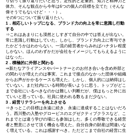
り切って振り返りたいと思う。定性的と定量的、知力と精神力と
体力、そんな観点から今年は6つの個人の目標を立てた（そんな
偉そうでもないけど・・・）。
その6つについて振り返りたい。
1．相応しいトップになる、ブランド力の向上を常に意識し行動
する
⇒これはあまりにも漠然としすぎて自分の中では答えが出ない。
常に意識し行動はしていた。しかし、ブランド力向上に寄与でき
たかどうかはわからない。一流の経営者からみればハナタレ程度
しかない。ほんのわずかだが会社をイメージしてもらえるように
はなった。
2．積極的に外部と関わる
⇒新たなアライアンスやパートナーとのお付き合いを含め外部と
の関わりが増えたのは事実。これまで接点のなかった団体や組織
からお声がかかるケースも増えた。しかし、個人的には納得はし
ていない。まだ社内にいる時間が長いように思う。トップがどこ
まで会社にいるべきなのかは難しい判断だが、僕はもっと外に出
ていいと思っている。社員に使われる数もまだ少ない。
3．経営リテラシーを向上させる
⇒きっとこの目標は永遠に続き、永遠に達成することはないだろ
う。西川塾の入塾やグロービスのエグゼクティブクラスなど、こ
れまでとは違う学びの場にも参加はした。多くの尊敬できる経営
者と懇意にさせて頂く機会も増えた。自分自身の財産は間違いな
く増えている。これは感謝すべき。ただどこまで自社の経営に生