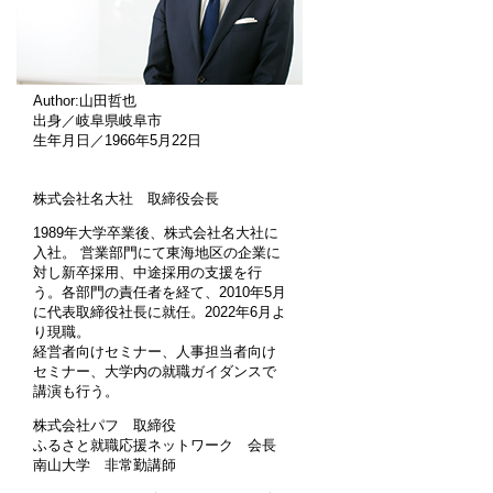
Author:山田哲也
出身／岐阜県岐阜市
生年月日／1966年5月22日
株式会社名大社 取締役会長
1989年大学卒業後、株式会社名大社に
入社。 営業部門にて東海地区の企業に
対し新卒採用、中途採用の支援を行
う。各部門の責任者を経て、2010年5月
に代表取締役社長に就任。2022年6月よ
り現職。
経営者向けセミナー、人事担当者向け
セミナー、大学内の就職ガイダンスで
講演も行う。
株式会社パフ 取締役
ふるさと就職応援ネットワーク 会長
南山大学 非常勤講師