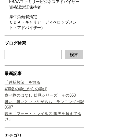
FBAAファミリービジネスアドバイザー
資格認定証保持者
厚生労働省指定
ＣＤＡ（キャリア・ディベロップメン
ト・アドバイザー）
ブログ検索
最新記事
「鉄槌教師」を観る
400名の学生からの学び
食べ物のはなし 伏見シリーズ その350
暑い、暑いといいながらも ランニング日記
0607
映画「フォー・トレイルズ 限界を超えてゆ
け」
カテゴリ