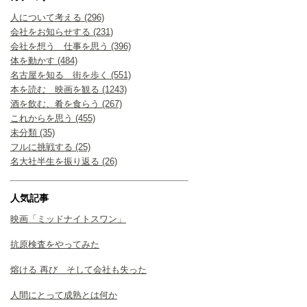
人について考える (296)
会社をお知らせする (231)
会社を想う 仕事を思う (396)
体を動かす (484)
名古屋を知る 街を歩く (551)
本を読む 映画を観る (1243)
酒を飲む、肴を食らう (267)
これからを思う (455)
未分類 (35)
フルに挑戦する (25)
名大社半生を振り返る (26)
人気記事
映画「ミッドナイトスワン」
抗原検査をやってみた
熔ける 再び そして会社も失った
人間にとって成熟とは何か