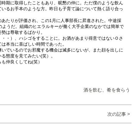
同時期に取得したこともあり、昵懇の仲に。ただ僕のような飲ん
ているお手本のような方。昨日も子育て論について熱く語り合っ
のあたりが評価され、この1月に人事部長に昇進された。中途採
擢のようだ。組織のヒエラルキーが働く大手企業のなかでは簡単で
姿勢は尊敬するばかり。
・・・）、ハシゴをすることに。お酒があまり得意ではないＯさ
ては本当に喜ばしい時間であった。
継いでいるのでお邪魔する機会は滅多にないが、また顔を出しに
る態度を見てみたい(笑）。
も仲良くしてね(笑）
酒を飲む、肴を食らう
次の記事 >