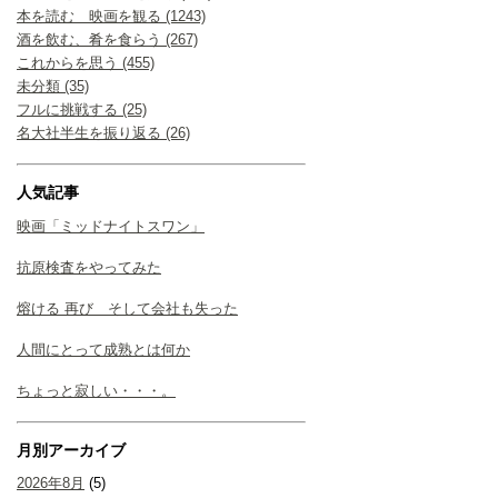
本を読む 映画を観る (1243)
酒を飲む、肴を食らう (267)
これからを思う (455)
未分類 (35)
フルに挑戦する (25)
名大社半生を振り返る (26)
人気記事
映画「ミッドナイトスワン」
抗原検査をやってみた
熔ける 再び そして会社も失った
人間にとって成熟とは何か
ちょっと寂しい・・・。
月別アーカイブ
2026年8月
(5)