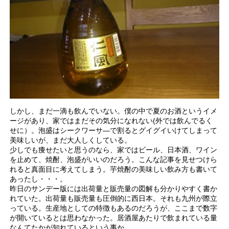
しかし、まだ一滴も飲んでいない。僕の中で夏のお酒というイメ
ージがあり、家ではまだその気分になれない(外では飲んでるく
せに）。泡盛はシークワーサ―で割るとグイグイいけてしまって
美味しいが、まだ大人しくしている。
少しでも痩せたいと思うのなら、家ではビール、日本酒、ワイン
を止めて、焼酎、泡盛がいいのだろう。こんな記事を見せつけら
れると真面目に考えてしまう。芋焼酎の美味しい飲み方も書いて
あったし・・・。
昨日のサンデー版には出荷量と販売量の図解も分かりやすく書か
れていた。出荷量も販売量も圧倒的に西日本。それも九州が際立
っている。生産地としての特徴もあるのだろうが、ここまで数字
が開いているとは思わなかった。居酒屋あたりで飲まれている量
なんてたかが知れているという事か。