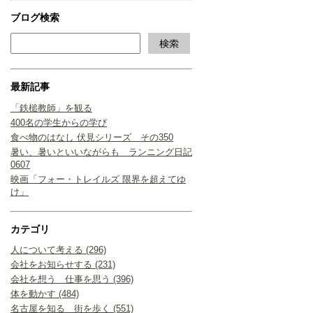
ブログ検索
最新記事
「鉄槌教師」を観る
400名の学生からの学び
食べ物のはなし 伏見シリーズ その350
暑い、暑いといいながらも ランニング日記
0607
映画「フォー・トレイルズ 限界を超えてゆ
け」
カテゴリ
人について考える (296)
会社をお知らせする (231)
会社を想う 仕事を思う (396)
体を動かす (484)
名古屋を知る 街を歩く (551)