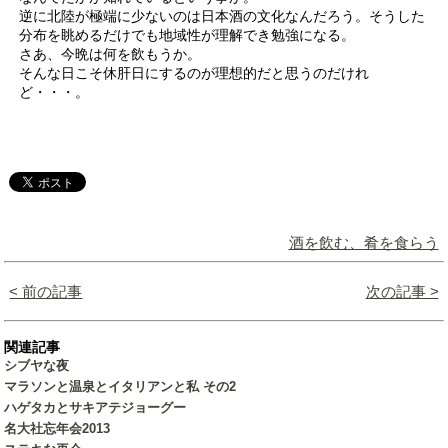
逆に北陸が極端に少ないのは日本酒の文化なんだろう。そうした
分布を眺めるだけでも地域性が理解でき勉強になる。
さあ、今晩は何を飲もうか。
そんな日こそ休肝日にするのが理想的だと思うのだけれ
ど・・・。
酒を飲む、肴を食らう
< 前の記事
次の記事 >
関連記事
シブヤな夜
マラソンと温泉とイタリアンと私 その2
ハゲタカとサキアテジョーグー
名大社忘年会2013