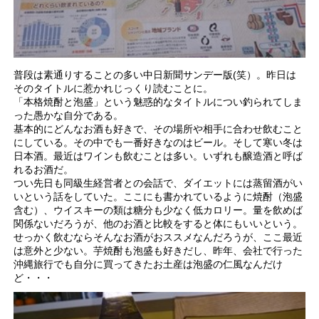
普段は素通りすることの多い中日新聞サンデー版(笑）。昨日は
そのタイトルに惹かれじっくり読むことに。
「本格焼酎と泡盛」という魅惑的なタイトルについ釣られてしま
った愚かな自分である。
基本的にどんなお酒も好きで、その場所や相手に合わせ飲むこと
にしている。その中でも一番好きなのはビール。そして寒い冬は
日本酒。最近はワインも飲むことは多い。いずれも醸造酒と呼ば
れるお酒だ。
つい先日も同級生経営者との会話で、ダイエットには蒸留酒がい
いという話をしていた。ここにも書かれているように焼酎（泡盛
含む）、ウイスキーの類は糖分も少なく低カロリー。量を飲めば
関係ないだろうが、他のお酒と比較をすると体にもいいという。
せっかく飲むならそんなお酒がおススメなんだろうが、ここ最近
は意外と少ない。芋焼酎も泡盛も好きだし、昨年、会社で行った
沖縄旅行でも自分に買ってきたお土産は泡盛の仁風なんだけ
ど・・・