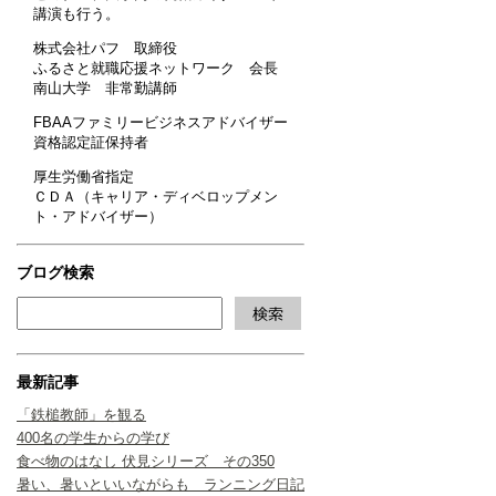
講演も行う。
株式会社パフ 取締役
ふるさと就職応援ネットワーク 会長
南山大学 非常勤講師
FBAAファミリービジネスアドバイザー
資格認定証保持者
厚生労働省指定
ＣＤＡ（キャリア・ディベロップメン
ト・アドバイザー）
ブログ検索
最新記事
「鉄槌教師」を観る
400名の学生からの学び
食べ物のはなし 伏見シリーズ その350
暑い、暑いといいながらも ランニング日記