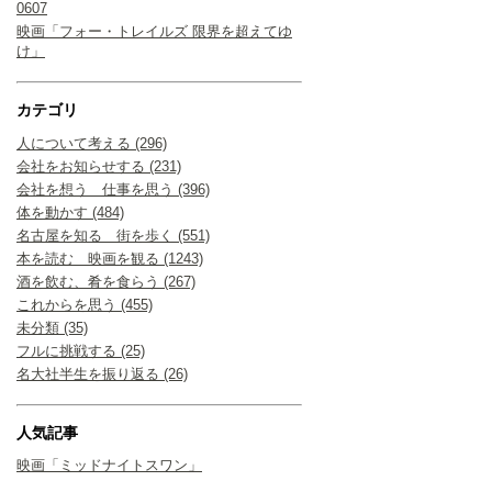
0607
映画「フォー・トレイルズ 限界を超えてゆ
け」
カテゴリ
人について考える (296)
会社をお知らせする (231)
会社を想う 仕事を思う (396)
体を動かす (484)
名古屋を知る 街を歩く (551)
本を読む 映画を観る (1243)
酒を飲む、肴を食らう (267)
これからを思う (455)
未分類 (35)
フルに挑戦する (25)
名大社半生を振り返る (26)
人気記事
映画「ミッドナイトスワン」