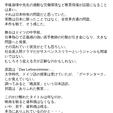
学級崩壊や先生の過酷な労働環境など教育現場が話題になること
は多い。
それは日本特有の問題だと思っていた。
実際は日本に限ったことではなく、全世界共通の問題。
本作を観て、そう感じた。
舞台はドイツの中学校。
仕事熱心で正義感の強い若手教師の行動が引き金になり、大きな
問題へと発展。
その流れていく状況がとても恐ろしい。
社会派人間ドラマだがサスペンススリラーというジャンルも間違
いではない。
むしろそう捉える方が正解なのかもしれない。
原題は「Das Lehrerzimmer」。
大学時代、ドイツ語の授業は受けていたが、「グーテンターク」
しか覚えていない。
調べてみると「職員室」という日本語訳。
邦題は「ありふれた教室」。
このかけ離れたタイトルは何なのか。
映画を観ると違和感はなくなる。
いや、若干、違和感は残る。
本当にありふれているのかと・・・。