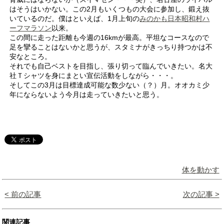
はそうはいかない。この2月もいくつもの大会に参加し、鍛え抜
いているのだ。僕はといえば、1月上旬の
みのかも日本昭和村ハ
ーフマラソン
以来。
この間に走った距離も今週の16kmが最高。平坦なコースなので
足を攣ることはないかと思うが、スタミナがきっちり持つかは不
安なところ。
それでも自己ベストを目指し、張り切って臨んでいきたい。名大
社Ｔシャツを身にまとい宣伝活動をしながら・・・。
そしてこの3月は目標達成可能な数少ない（？）月。オオカミ少
年にならないよう今月は走っていきたいと思う。
体を動かす
< 前の記事
次の記事 >
関連記事