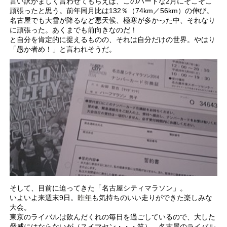
言い訳がましく言わせてもらえば、このハードな2月にそこそこ
頑張ったと思う。前年同月比は132％（74km／56km）の伸び。
名古屋でも大雪が降るなど悪天候、極寒が多かった中、それなり
に頑張った。あくまでも前向きなのだ！
と自分を肯定的に捉えるものの、それは自分だけの世界。やはり
「愚か者め！」と言われそうだ。
そして、目前に迫ってきた「名古屋シティマラソン」。
いよいよ来週末9日。
昨年
も気持ちのいい走りができた楽しみな
大会。
東京のライバルは飲んだくれの毎日を過ごしているので、大した
脅威にはならないが（スイマセン・・・笑）、名古屋のライバル