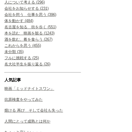
人について考える (296)
会社をお知らせする (231)
会社を想う 仕事を思う (396)
体を動かす (484)
名古屋を知る 街を歩く (551)
本を読む 映画を観る (1243)
酒を飲む、肴を食らう (267)
これからを思う (455)
未分類 (35)
フルに挑戦する (25)
名大社半生を振り返る (26)
人気記事
映画「ミッドナイトスワン」
抗原検査をやってみた
熔ける 再び そして会社も失った
人間にとって成熟とは何か