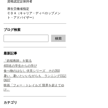
資格認定証保持者
厚生労働省指定
ＣＤＡ（キャリア・ディベロップメン
ト・アドバイザー）
ブログ検索
最新記事
「鉄槌教師」を観る
400名の学生からの学び
食べ物のはなし 伏見シリーズ その350
暑い、暑いといいながらも ランニング日記
0607
映画「フォー・トレイルズ 限界を超えてゆ
け」
カテゴリ