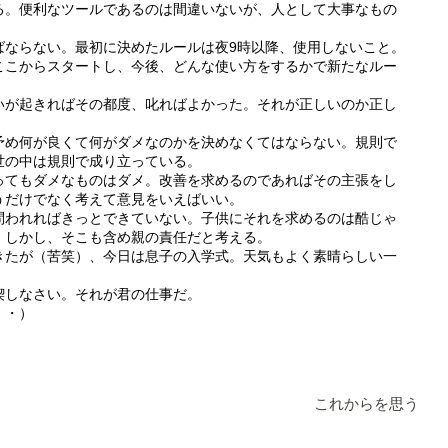
る。便利なツールであるのは間違いないが、人として大事なもの
ばならない。最初に決めたルールは夜9時以降、使用しないこと。
ここからスタートし、今後、どんな使い方をするかで新たなルー
いが起きればその都度、叱ればよかった。それが正しいのか正し
。
予め何が良くて何がダメなのかを決めなくてはならない。規則で
世の中は規則で成り立っている。
ってもダメなものはダメ。改善を求めるのであればその主張をし
うだけでなく考えて意見をいえばいい。
問われればきっとできていない。子供にそれを求めるのは酷じゃ
。しかし、そこも含め親の責任だと考える。
きたが（苦笑）、今日は息子の入学式。天気もよく素晴らしい一
喫しなさい。それが君の仕事だ。
・・）
これからを思う