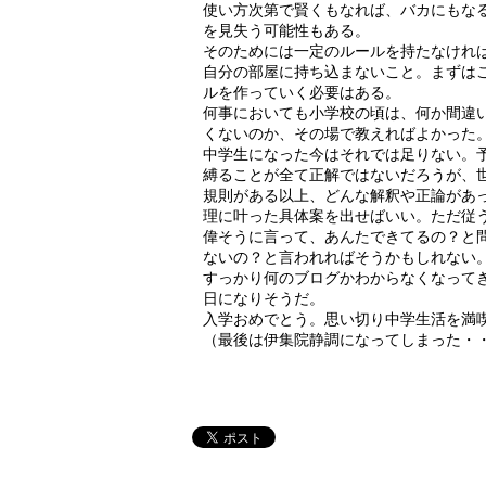
使い方次第で賢くもなれば、バカにもな
を見失う可能性もある。
そのためには一定のルールを持たなけれ
自分の部屋に持ち込まないこと。まずは
ルを作っていく必要はある。
何事においても小学校の頃は、何か間違
くないのか、その場で教えればよかった
中学生になった今はそれでは足りない。
縛ることが全て正解ではないだろうが、
規則がある以上、どんな解釈や正論があ
理に叶った具体案を出せばいい。ただ従
偉そうに言って、あんたできてるの？と
ないの？と言われればそうかもしれない
すっかり何のブログかわからなくなって
日になりそうだ。
入学おめでとう。思い切り中学生活を満
（最後は伊集院静調になってしまった・