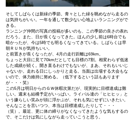
そしてしばらくは新緑の季節。青々とした緑を眺めながら走るの
は気持ちがいい。一年を通して数少ない心地よいランニングがで
きる。
ランニング仲間の写真の投稿が多いのも、この季節の良さの表れ
だろう。また、日が長くなってきた。ほんの少し前は6時台でも
暗かったが、今は5時でも明るくなってきている。しばらくは早
朝ＲＵＮが気持ちいい。
と前置きが長くなったが、4月の走行距離は69km。
ちょっと大目に見て70kmだとしても目標の7割。相変わらず低迷
した成績が続く。開き直るわけでもないが、まあ、それもいいじ
ゃないか。走れる日にしっかりと走る。当面は出場する大会もな
いので、体力維持に努める。（低下するという話もあります
が・・・笑）
この5月は明日からのＧＷ休暇次第だが、現実的に目標達成は難
しい。週末も結構予定がいっぱい。ライバル達の「ヒヒヒッ」と
いう嫌らしい笑みが頭に浮かぶが、それも気にせずにいきたい。
そんなことを言いつつ、本当は目標達成したりして・・・
（笑）。最近、更に体の締りがなくなってきたような気もするの
で、そこだけは気にしながら走っていこうと思う。