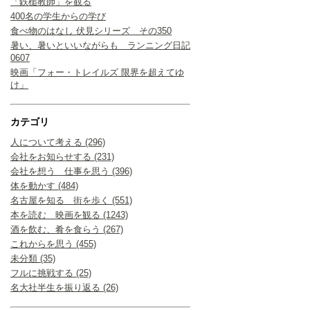
「鉄槌教師」を観る
400名の学生からの学び
食べ物のはなし 伏見シリーズ その350
暑い、暑いといいながらも ランニング日記
0607
映画「フォー・トレイルズ 限界を超えてゆ
け」
カテゴリ
人について考える (296)
会社をお知らせする (231)
会社を想う 仕事を思う (396)
体を動かす (484)
名古屋を知る 街を歩く (551)
本を読む 映画を観る (1243)
酒を飲む、肴を食らう (267)
これからを思う (455)
未分類 (35)
フルに挑戦する (25)
名大社半生を振り返る (26)