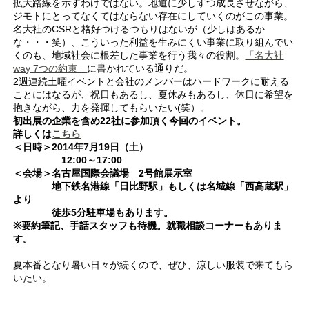
拡大路線を示すわけではない。地道に少しずつ成長させながら、
ジモトにとってなくてはならない存在にしていくのがこの事業。
名大社のCSRと格好つけるつもりはないが（少しはあるか
な・・・笑）、こういった利益を生みにくい事業に取り組んでい
くのも、地域社会に根差した事業を行う我々の役割。
「名大社
way 7つの約束」
に書かれている通りだ。
2週連続土曜イベントと会社のメンバーはハードワークに耐える
ことにはなるが、祝日もあるし、夏休みもあるし、休日に希望を
抱きながら、力を発揮してもらいたい(笑）。
初出展の企業を含め22社に参加頂く今回のイベント。
詳しくは
こちら
＜日時＞2014年7月19日（土）
12:00～17:00
＜会場＞名古屋国際会議場 2号館展示室
地下鉄名港線「日比野駅」もしくは名城線「西高蔵駅」
より
徒歩5分駐車場もあります。
※要約筆記、手話スタッフも待機。就職相談コーナーもありま
す。
夏本番となり暑い日々が続くので、ぜひ、涼しい服装で来てもら
いたい。