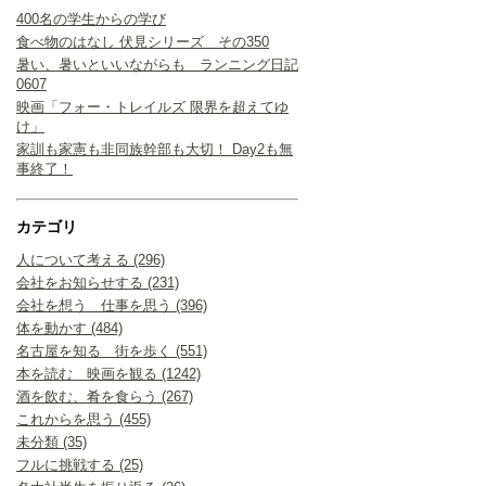
400名の学生からの学び
食べ物のはなし 伏見シリーズ その350
暑い、暑いといいながらも ランニング日記
0607
映画「フォー・トレイルズ 限界を超えてゆ
け」
家訓も家憲も非同族幹部も大切！ Day2も無
事終了！
カテゴリ
人について考える (296)
会社をお知らせする (231)
会社を想う 仕事を思う (396)
体を動かす (484)
名古屋を知る 街を歩く (551)
本を読む 映画を観る (1242)
酒を飲む、肴を食らう (267)
これからを思う (455)
未分類 (35)
フルに挑戦する (25)