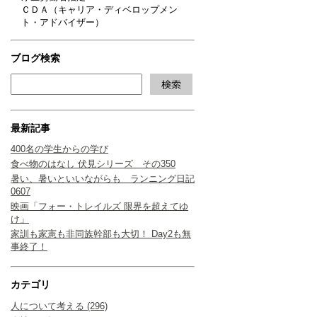
ＣＤＡ（キャリア・ディベロップメン
ト・アドバイザー）
ブログ検索
最新記事
400名の学生からの学び
食べ物のはなし 伏見シリーズ その350
暑い、暑いといいながらも ランニング日記
0607
映画「フォー・トレイルズ 限界を超えてゆ
け」
家訓も家憲も非同族幹部も大切！ Day2も無
事終了！
カテゴリ
人について考える (296)