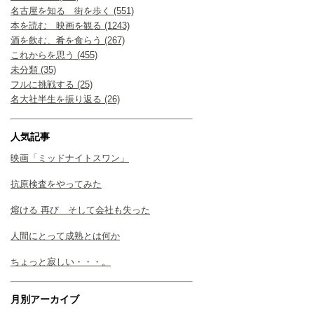
名古屋を知る 街を歩く (551)
本を読む 映画を観る (1243)
酒を飲む、肴を食らう (267)
これからを思う (455)
未分類 (35)
フルに挑戦する (25)
名大社半生を振り返る (26)
人気記事
映画「ミッドナイトスワン」
抗原検査をやってみた
熔ける 再び そして会社も失った
人間にとって成熟とは何か
ちょっと寂しい・・・。
月別アーカイブ