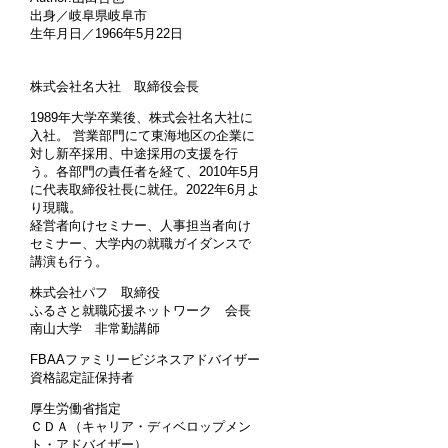
出身／岐阜県岐阜市
生年月日／1966年5月22日
株式会社名大社 取締役会長
1989年大学卒業後、株式会社名大社に
入社。 営業部門にて東海地区の企業に
対し新卒採用、中途採用の支援を行
う。各部門の責任者を経て、2010年5月
に代表取締役社長に就任。2022年6月よ
り現職。
経営者向けセミナー、人事担当者向け
セミナー、大学内の就職ガイダンスで
講演も行う。
株式会社パフ 取締役
ふるさと就職応援ネットワーク 会長
南山大学 非常勤講師
FBAAファミリービジネスアドバイザー
資格認定証保持者
厚生労働省指定
ＣＤＡ（キャリア・ディベロップメン
ト・アドバイザー）