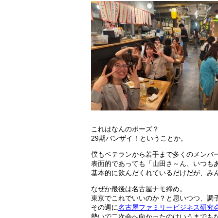
これはなんのポーズ？
29期バンザイ！ということか。
僕もベテランから若手まで多くのメンバ
表面的であっても「山田さ～ん、いつも
基本的に飲んだくれているだけだが、み
なぜか最後は名古屋ナモ締め。
東京でこれでいいのか？と思いつつ、調
その週に
名古屋ファミリービジネス研究
勢いで二次会へ向かったのはいうまでも