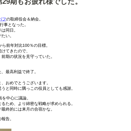
29期もお疲れ様でした。
パフ
の取締役会＆納会。
の行事となった。
年は同日。
がたい。
から前年対比100％の目標。
続けてきたので、
、前期の状況を見守っていた。
上、最高利益で終了。
、
ま、おめでとうございます。
思うと同時に隅っこの役員としても感謝。
画を中心に議論。
なるため、より綿密な戦略が求められる。
が最終的には来月の合宿かな。
の報告。