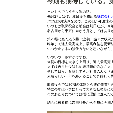
今期も期待している。第
早いものでもう先々週の話。
先月27日は僕が取締役を務める
株式会社
パフは6月決算なので、この日が年度末
いつもは取締役会と納会は別日だが、今
名古屋から東京に向かう身としてはあり
第29期にあたる前期は当初、諸々の状況
昨年まで過去最高売上、最高利益を更新
いつか止まるのは仕方ないと思いながら
いやいや、さすがですね。
当初の目標を大きく上回り、過去最高売
まずは吉川社長はじめ経営陣のみなさま
そして日々、奮闘してきた社員のみなさ
素晴らしい一年を終えることでき嬉しく
取締役会では30期の体制と今後の事業計
特に今年はパフにとって大きな転換期に
そのあたりについては概ね理解は進んだ
納会に移る前に吉川社長から全員に今期