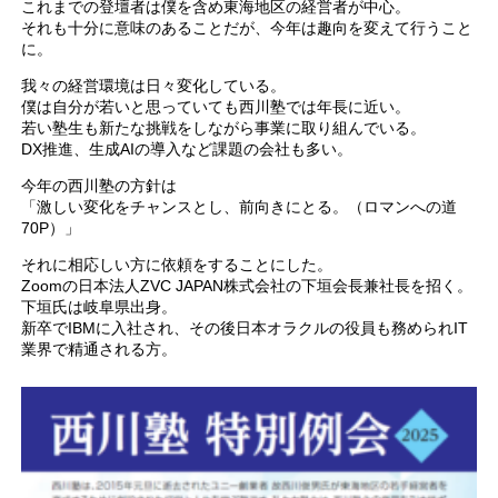
これまでの登壇者は僕を含め東海地区の経営者が中心。
それも十分に意味のあることだが、今年は趣向を変えて行うこと
に。
我々の経営環境は日々変化している。
僕は自分が若いと思っていても西川塾では年長に近い。
若い塾生も新たな挑戦をしながら事業に取り組んでいる。
DX推進、生成AIの導入など課題の会社も多い。
今年の西川塾の方針は
「激しい変化をチャンスとし、前向きにとる。（ロマンへの道
70P）」
それに相応しい方に依頼をすることにした。
Zoomの日本法人ZVC JAPAN株式会社の下垣会長兼社長を招く。
下垣氏は岐阜県出身。
新卒でIBMに入社され、その後日本オラクルの役員も務められIT
業界で精通される方。