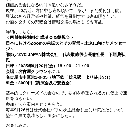
価値ある会になるのは間違いなさそうだ。
現在、80名近い方に申し込み頂いているが、まだ受付は可能。
興味のある経営者や幹部、経営を目指す方は参加頂きたい。
お酒を交えての懇親会は情報交換の場としても有益。
詳細はこちら。
＜西川塾特別例会 講演会＆懇親会＞
日本におけるZoomの急拡大とその背景～未来に向けたメッセー
ジ～
講師／ZVC JAPAN株式会社 代表取締役会長兼社長 下垣典弘
氏
日時：2025年9月26日(金）18：00～21：00
会場：名古屋クラウンホテル
名古屋市中区栄1‐8‐33（地下鉄「伏見駅」より徒歩5分）
料金：8000円（講演会及び懇親会）
基本的にクローズドの会なので、参加を希望される方は僕まで連
絡を頂きたい。
参加方法を案内させてもらう。
毎年9月26日は株式会社パフの株主総会も重なり慌ただしいが、
塾生全員で素晴らしい例会にしたい。
お楽しみに。