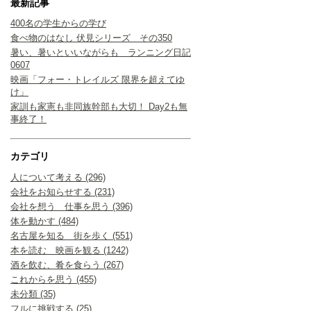
最新記事
400名の学生からの学び
食べ物のはなし 伏見シリーズ その350
暑い、暑いといいながらも ランニング日記
0607
映画「フォー・トレイルズ 限界を超えてゆ
け」
家訓も家憲も非同族幹部も大切！ Day2も無
事終了！
カテゴリ
人について考える (296)
会社をお知らせする (231)
会社を想う 仕事を思う (396)
体を動かす (484)
名古屋を知る 街を歩く (551)
本を読む 映画を観る (1242)
酒を飲む、肴を食らう (267)
これからを思う (455)
未分類 (35)
フルに挑戦する (25)