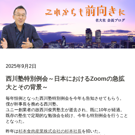
2025年9月2日
西川塾特別例会～日本におけるZoomの急拡
大とその背景～
毎年恒例となった西川塾特別例会を今年も告知させてもらう。
僕が幹事長を務める西川塾。
ユニー創業者の故西川俊男塾主が逝去され、既に10年が経過。
既存の塾生で定期的な勉強会を続け、今年も特別例会を行うこと
となった。
昨年は
杉本食肉産業株式会社の杉本社長
を招いた。