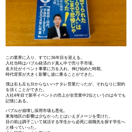
この業界に入り、すでに36年目を迎える。
入社当時はバブル経済のド真ん中で売り手市場。
名大社がイベント事業に力を入れ、伸び始めた時期。
時代背景が大きく影響し波に乗ることができた。
僕は右も左も分からないハナタレ営業だったが、それなりに契約
を頂くことができた。
入社4年目で新卒イベントの売上が全営業中2位というのは今でも
記憶にある。
バブルが崩壊し採用市場も悪化。
東海地区の影響は少なかったとはいえダメージを受けた。
目の前は調子こいて就活する学生から必死に就職先を探す学生へ
と移っていった。