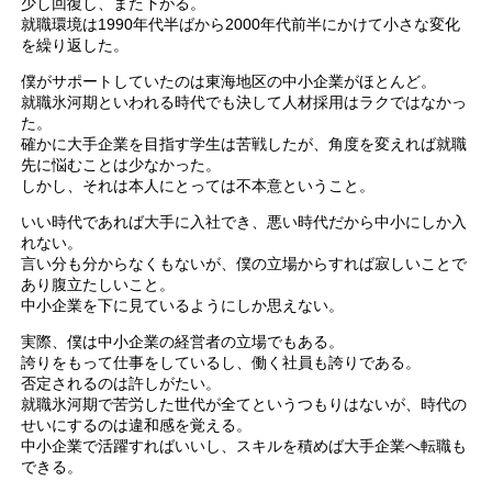
少し回復し、また下がる。
就職環境は1990年代半ばから2000年代前半にかけて小さな変化
を繰り返した。
僕がサポートしていたのは東海地区の中小企業がほとんど。
就職氷河期といわれる時代でも決して人材採用はラクではなかっ
た。
確かに大手企業を目指す学生は苦戦したが、角度を変えれば就職
先に悩むことは少なかった。
しかし、それは本人にとっては不本意ということ。
いい時代であれば大手に入社でき、悪い時代だから中小にしか入
れない。
言い分も分からなくもないが、僕の立場からすれば寂しいことで
あり腹立たしいこと。
中小企業を下に見ているようにしか思えない。
実際、僕は中小企業の経営者の立場でもある。
誇りをもって仕事をしているし、働く社員も誇りである。
否定されるのは許しがたい。
就職氷河期で苦労した世代が全てというつもりはないが、時代の
せいにするのは違和感を覚える。
中小企業で活躍すればいいし、スキルを積めば大手企業へ転職も
できる。