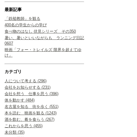
最新記事
「鉄槌教師」を観る
400名の学生からの学び
食べ物のはなし 伏見シリーズ その350
暑い、暑いといいながらも ランニング日記
0607
映画「フォー・トレイルズ 限界を超えてゆ
け」
カテゴリ
人について考える (296)
会社をお知らせする (231)
会社を想う 仕事を思う (396)
体を動かす (484)
名古屋を知る 街を歩く (551)
本を読む 映画を観る (1243)
酒を飲む、肴を食らう (267)
これからを思う (455)
未分類 (35)