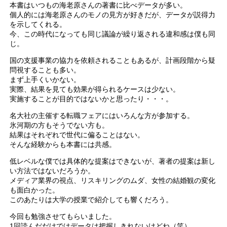
本書はいつもの海老原さんの著書に比べデータが多い。
個人的には海老原さんのモノの見方が好きだが、データが説得力
を示してくれる。
今、この時代になっても同じ議論が繰り返される違和感は僕も同
じ。
国の支援事業の協力を依頼されることもあるが、計画段階から疑
問視することも多い。
まず上手くいかない。
実際、結果を見ても効果が得られるケースは少ない。
実施することが目的ではないかと思ったり・・・。
名大社の主催する転職フェアにはいろんな方が参加する。
氷河期の方もそうでない方も。
結果はそれぞれで世代に偏ることはない。
そんな経験からも本書には共感。
低レベルな僕では具体的な提案はできないが、著者の提案は新し
い方法ではないだろうか。
メディア業界の視点、リスキリングのムダ、女性の結婚観の変化
も面白かった。
このあたりは大学の授業で紹介しても響くだろう。
今回も勉強させてもらいました。
1回読んだだけではデータは把握しきれないけどね（笑）。