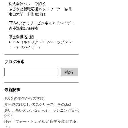
株式会社パフ 取締役
ふるさと就職応援ネットワーク 会長
南山大学 非常勤講師
FBAAファミリービジネスアドバイザー
資格認定証保持者
厚生労働省指定
ＣＤＡ（キャリア・ディベロップメン
ト・アドバイザー）
ブログ検索
最新記事
400名の学生からの学び
食べ物のはなし 伏見シリーズ その350
暑い、暑いといいながらも ランニング日記
0607
映画「フォー・トレイルズ 限界を超えてゆ
け」