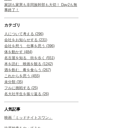
家訓も家憲も非同族幹部も大切！ Day2も無
事終了！
カテゴリ
人について考える (296)
会社をお知らせする (231)
会社を想う 仕事を思う (396)
体を動かす (484)
名古屋を知る 街を歩く (551)
本を読む 映画を観る (1242)
酒を飲む、肴を食らう (267)
これからを思う (455)
未分類 (35)
フルに挑戦する (25)
名大社半生を振り返る (26)
人気記事
映画「ミッドナイトスワン」