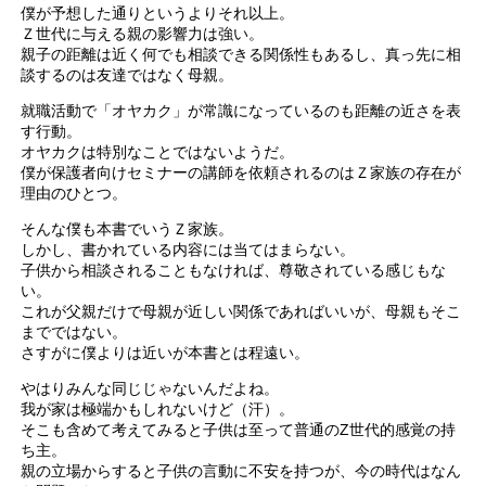
僕が予想した通りというよりそれ以上。
Ｚ世代に与える親の影響力は強い。
親子の距離は近く何でも相談できる関係性もあるし、真っ先に相
談するのは友達ではなく母親。
就職活動で「オヤカク」が常識になっているのも距離の近さを表
す行動。
オヤカクは特別なことではないようだ。
僕が保護者向けセミナーの講師を依頼されるのはＺ家族の存在が
理由のひとつ。
そんな僕も本書でいうＺ家族。
しかし、書かれている内容には当てはまらない。
子供から相談されることもなければ、尊敬されている感じもな
い。
これが父親だけで母親が近しい関係であればいいが、母親もそこ
までではない。
さすがに僕よりは近いが本書とは程遠い。
やはりみんな同じじゃないんだよね。
我が家は極端かもしれないけど（汗）。
そこも含めて考えてみると子供は至って普通のZ世代的感覚の持
ち主。
親の立場からすると子供の言動に不安を持つが、今の時代はなん