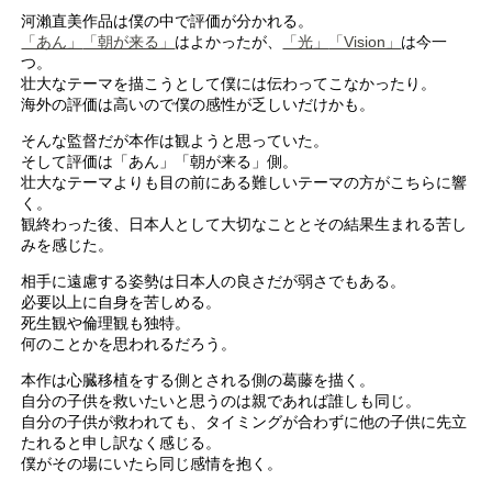
河瀨直美作品は僕の中で評価が分かれる。
「あん」
「朝が来る」
はよかったが、
「光」
「Vision」
は今一
つ。
壮大なテーマを描こうとして僕には伝わってこなかったり。
海外の評価は高いので僕の感性が乏しいだけかも。
そんな監督だが本作は観ようと思っていた。
そして評価は「あん」「朝が来る」側。
壮大なテーマよりも目の前にある難しいテーマの方がこちらに響
く。
観終わった後、日本人として大切なこととその結果生まれる苦し
みを感じた。
相手に遠慮する姿勢は日本人の良さだが弱さでもある。
必要以上に自身を苦しめる。
死生観や倫理観も独特。
何のことかを思われるだろう。
本作は心臓移植をする側とされる側の葛藤を描く。
自分の子供を救いたいと思うのは親であれば誰しも同じ。
自分の子供が救われても、タイミングが合わずに他の子供に先立
たれると申し訳なく感じる。
僕がその場にいたら同じ感情を抱く。