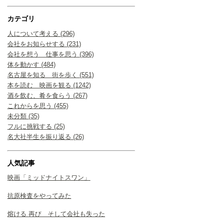
カテゴリ
人について考える (296)
会社をお知らせする (231)
会社を想う 仕事を思う (396)
体を動かす (484)
名古屋を知る 街を歩く (551)
本を読む 映画を観る (1242)
酒を飲む、肴を食らう (267)
これからを思う (455)
未分類 (35)
フルに挑戦する (25)
名大社半生を振り返る (26)
人気記事
映画「ミッドナイトスワン」
抗原検査をやってみた
熔ける 再び そして会社も失った