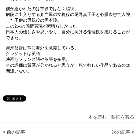
僕が惹かれたのは主役ではなく脇役。
病院に出入りする弁当屋の女将役の尾野真千子と心臓疾患で入院
した子供の母親役の岡本玲。
この2人の感情表現が素晴らしかった。
日本人の優しさや思いやり、自分に向ける倫理観を感じることが
できた。
河瀨監督は常に海外を意識している。
クレジットは英語。
映画もフランス語や英語を多用。
その評価は賛否が分かれると思うが、観て欲しい作品であるのは
間違いない。
本を読む 映画を観る
< 前の記事
次の記事 >