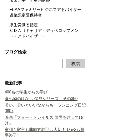
FBAAファミリービジネスアドバイザー
資格認定証保持者
厚生労働省指定
ＣＤＡ（キャリア・ディベロップメン
ト・アドバイザー）
ブログ検索
最新記事
400名の学生からの学び
食べ物のはなし 伏見シリーズ その350
暑い、暑いといいながらも ランニング日記
0607
映画「フォー・トレイルズ 限界を超えてゆ
け」
家訓も家憲も非同族幹部も大切！ Day2も無
事終了！