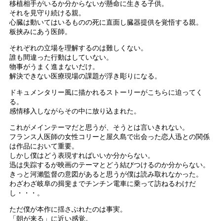
移植相手がいるか分からないが懸命に生きる子供。
それを見守り続ける親。
心臓は動いてはいるものの死に直面し臓器提供を覚悟する親。
板挟みにあう医師。
それぞれの立場を理解するのは難しくない。
誰も間違った行動はしていない。
物事がうまく進まないだけ。
解決できない医療現場の課題が浮き彫りになる。
ドキュメンタリー風に描かれるストーリーがこちらに迫ってく
る。
感情移入しながらその中に放り込まれた。
これがメインテーマだと思うが、そうとは言いきれない。
フランス人医師の女性コリーと屋久島で出会った恋人迅との関係
は作品において重要。
しかし僕はどう表現すればいいか分からない。
迅は失踪するが映画のテーマとどう結びつけるのか分からない。
きっと河瀨監督の意図があると思うが僕は読み取れなかった。
わざわざ岐阜の揖斐までチンチン電車に乗って訪ねるわけだ
し・・・。
ただ僕が本作に揺さぶれたのは事実。
「朝が来る」に近い感覚。