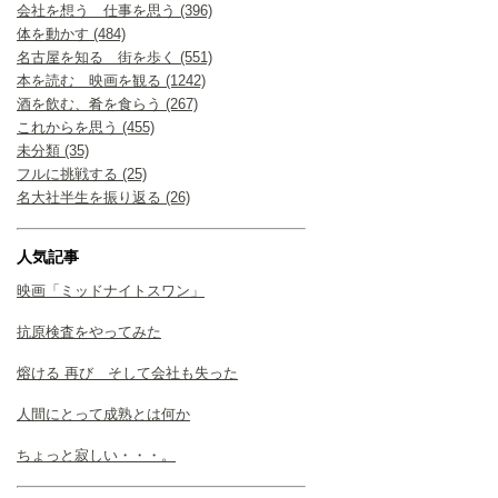
会社を想う 仕事を思う (396)
体を動かす (484)
名古屋を知る 街を歩く (551)
本を読む 映画を観る (1242)
酒を飲む、肴を食らう (267)
これからを思う (455)
未分類 (35)
フルに挑戦する (25)
名大社半生を振り返る (26)
人気記事
映画「ミッドナイトスワン」
抗原検査をやってみた
熔ける 再び そして会社も失った
人間にとって成熟とは何か
ちょっと寂しい・・・。