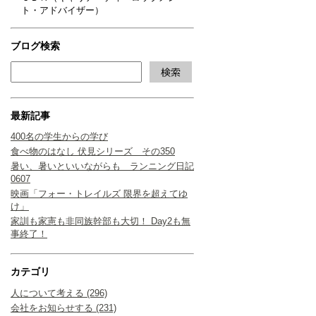
ト・アドバイザー）
ブログ検索
最新記事
400名の学生からの学び
食べ物のはなし 伏見シリーズ その350
暑い、暑いといいながらも ランニング日記
0607
映画「フォー・トレイルズ 限界を超えてゆ
け」
家訓も家憲も非同族幹部も大切！ Day2も無
事終了！
カテゴリ
人について考える (296)
会社をお知らせする (231)