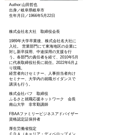
Author:山田哲也
出身／岐阜県岐阜市
生年月日／1966年5月22日
株式会社名大社 取締役会長
1989年大学卒業後、株式会社名大社に
入社。 営業部門にて東海地区の企業に
対し新卒採用、中途採用の支援を行
う。各部門の責任者を経て、2010年5月
に代表取締役社長に就任。2022年6月よ
り現職。
経営者向けセミナー、人事担当者向け
セミナー、大学内の就職ガイダンスで
講演も行う。
株式会社パフ 取締役
ふるさと就職応援ネットワーク 会長
南山大学 非常勤講師
FBAAファミリービジネスアドバイザー
資格認定証保持者
厚生労働省指定
ＣＤＡ（キャリア・ディベロップメン