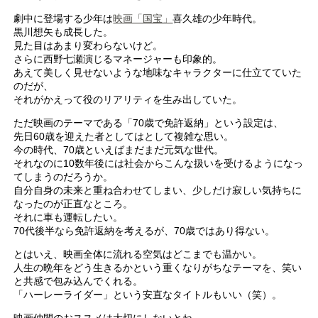
劇中に登場する少年は
映画「国宝」
喜久雄の少年時代。
黒川想矢も成長した。
見た目はあまり変わらないけど。
さらに西野七瀬演じるマネージャーも印象的。
あえて美しく見せないような地味なキャラクターに仕立てていた
のだが、
それがかえって役のリアリティを生み出していた。
ただ映画のテーマである「70歳で免許返納」という設定は、
先日60歳を迎えた者としてはとして複雑な思い。
今の時代、70歳といえばまだまだ元気な世代。
それなのに10数年後には社会からこんな扱いを受けるようになっ
てしまうのだろうか。
自分自身の未来と重ね合わせてしまい、少しだけ寂しい気持ちに
なったのが正直なところ。
それに車も運転したい。
70代後半なら免許返納を考えるが、70歳ではあり得ない。
とはいえ、映画全体に流れる空気はどこまでも温かい。
人生の晩年をどう生きるかという重くなりがちなテーマを、笑い
と共感で包み込んでくれる。
「ハーレーライダー」という安直なタイトルもいい（笑）。