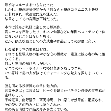
最初はスルーするつもりだった。
しかし、映画評論仲間から「観なきゃ映画コラムニスト失格！」
と非難され、映画館に足を運んだ。
結果としてその言葉は正解だった。
本作は誰もが気軽に楽しめる娯楽作。
賞レースを席巻したり、キネマ旬報などの年間ベストテンで上位
に食い込むことはないと思う。
だが、娯楽映画としての完成度や作品としての評価は高い。
社会派ドラマの要素はゼロ。
それでも登場人物の細やかな心の機微が、素直に観る者の胸に落
ちてくる。
何より主演の舘ひろしがいい。
かつてのハードボイルドな格好良さを残しつつも、
いい意味で肩の力が抜けてチャーミングな魅力を振りまいてい
る。
脇を固める役者陣も非常に魅力的。
言葉を選ばずに言えば、ピークを越えたベテラン俳優の存在感が
素晴らしい。
宇崎竜童、南野陽子、西岡徳馬、中山忍らが効果的に配置され、
その使い方の巧みさには唸らされた。
味のある演技で作品の厚みを支えている。