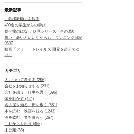
最新記事
「鉄槌教師」を観る
400名の学生からの学び
食べ物のはなし 伏見シリーズ その350
暑い、暑いといいながらも ランニング日記
0607
映画「フォー・トレイルズ 限界を超えてゆ
け」
カテゴリ
人について考える (296)
会社をお知らせする (231)
会社を想う 仕事を思う (396)
体を動かす (484)
名古屋を知る 街を歩く (551)
本を読む 映画を観る (1243)
酒を飲む、肴を食らう (267)
これからを思う (455)
未分類 (35)