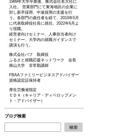
1989年大学卒業後、株式会社名大社に
入社。 営業部門にて東海地区の企業に
対し新卒採用、中途採用の支援を行
う。各部門の責任者を経て、2010年5月
に代表取締役社長に就任。2022年6月よ
り現職。
経営者向けセミナー、人事担当者向け
セミナー、大学内の就職ガイダンスで
講演も行う。
株式会社パフ 取締役
ふるさと就職応援ネットワーク 会長
南山大学 非常勤講師
FBAAファミリービジネスアドバイザー
資格認定証保持者
厚生労働省指定
ＣＤＡ（キャリア・ディベロップメン
ト・アドバイザー）
ブログ検索