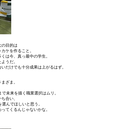
大の目的は
ッカケを作ること。
多くは今、真っ最中の学生。
たようだ。
会いだけでも十分成果は上がるはず。
。
さまざま。
。
まで未来を描く職業選択はムリ。
かち合い、
を選んでほしいと思う。
わってくるんじゃないかな。