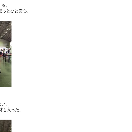
くる。
ほっとひと安心。
。
ない。
材も入った。