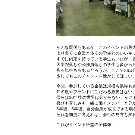
そんな関係もあるが、このイベントの最
より多くに企業と多くの学生とのいいキ
すでに内定を持っている学生もいたが、
大学院落ちや公務員落ちの学生も多かっ
焦る気持ちもあるだろうが、ここでの出
少しでもこのチャンスを活かしてほしい
今回、参加している企業は規模も業界も
知名度やブランドにこだわる必要はない
僕らは30年後の世界は分からない。そこ
喜びも苦しみも一緒に働くメンバーと分
3年後、5年後、自分自身が成長できる場
それを前提に考えれば、会社の見方も変
これがイベント終盤の全体像。