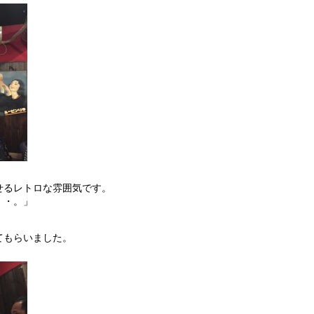
せるレトロな雰囲気です。
・・。」
。
てもらいました。