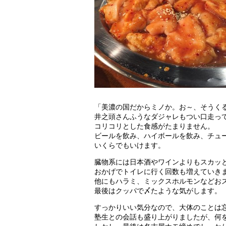
「美濃の国だからミノか。お～、そうく
井之頭さんふうなダジャレもつい口走っ
コリコリとした食感がたまりません。
ビールを飲み、ハイボールを飲み、チュ
いくらでもいけます。
臓物系には日本酒やワインよりもスカッ
おかげでトイレに行く回数も増えていき
他にもハラミ、ミックスホルモンなどお
最後はクッパで〆たような気がします。
すっかりいい気分なので、大体のことは
塾生との会話も盛り上がりましたが、何