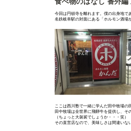
食べ物のはなし 番外編
今回は円頓寺を離れます。僕の出身地で
名鉄岐阜駅の対面にある「ホルモン酒場か
ここは西川塾で一緒に学んだ田中牧場の
田中牧場は全世界に飛騨牛を提供し、そ
（ちょっと大袈裟でしょうか・・・笑）
その直営店なので、美味しさは間違いな