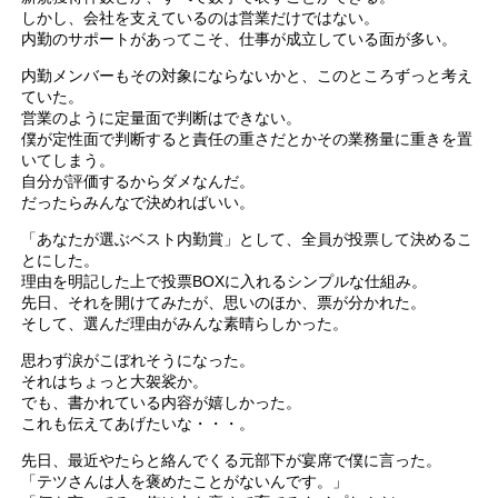
しかし、会社を支えているのは営業だけではない。
内勤のサポートがあってこそ、仕事が成立している面が多い。
内勤メンバーもその対象にならないかと、このところずっと考え
ていた。
営業のように定量面で判断はできない。
僕が定性面で判断すると責任の重さだとかその業務量に重きを置
いてしまう。
自分が評価するからダメなんだ。
だったらみんなで決めればいい。
「あなたが選ぶベスト内勤賞」として、全員が投票して決めるこ
とにした。
理由を明記した上で投票BOXに入れるシンプルな仕組み。
先日、それを開けてみたが、思いのほか、票が分かれた。
そして、選んだ理由がみんな素晴らしかった。
思わず涙がこぼれそうになった。
それはちょっと大袈裟か。
でも、書かれている内容が嬉しかった。
これも伝えてあげたいな・・・。
先日、最近やたらと絡んでくる元部下が宴席で僕に言った。
「テツさんは人を褒めたことがないんです。」