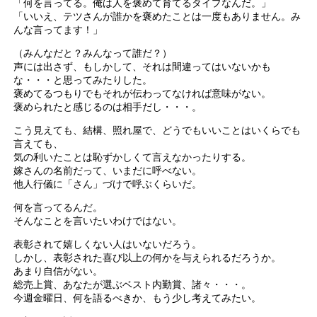
「何を言ってる。俺は人を褒めて育てるタイプなんだ。」
「いいえ、テツさんが誰かを褒めたことは一度もありません。み
んな言ってます！」
（みんなだと？みんなって誰だ？）
声には出さず、もしかして、それは間違ってはいないかも
な・・・と思ってみたりした。
褒めてるつもりでもそれが伝わってなければ意味がない。
褒められたと感じるのは相手だし・・・。
こう見えても、結構、照れ屋で、どうでもいいことはいくらでも
言えても、
気の利いたことは恥ずかしくて言えなかったりする。
嫁さんの名前だって、いまだに呼べない。
他人行儀に「さん」づけで呼ぶくらいだ。
何を言ってるんだ。
そんなことを言いたいわけではない。
表彰されて嬉しくない人はいないだろう。
しかし、表彰された喜び以上の何かを与えられるだろうか。
あまり自信がない。
総売上賞、あなたが選ぶベスト内勤賞、諸々・・・。
今週金曜日、何を語るべきか、もう少し考えてみたい。