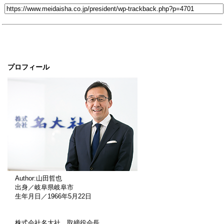
プロフィール
Author:山田哲也
出身／岐阜県岐阜市
生年月日／1966年5月22日
株式会社名大社 取締役会長