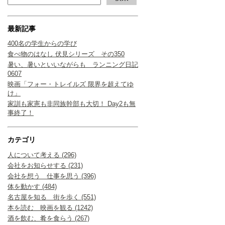
最新記事
400名の学生からの学び
食べ物のはなし 伏見シリーズ その350
暑い、暑いといいながらも ランニング日記
0607
映画「フォー・トレイルズ 限界を超えてゆ
け」
家訓も家憲も非同族幹部も大切！ Day2も無
事終了！
カテゴリ
人について考える (296)
会社をお知らせする (231)
会社を想う 仕事を思う (396)
体を動かす (484)
名古屋を知る 街を歩く (551)
本を読む 映画を観る (1242)
酒を飲む、肴を食らう (267)