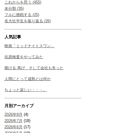
これからを思う (455)
未分類 (35)
フルに挑戦する (25)
名大社半生を振り返る (26)
人気記事
映画「ミッドナイトスワン」
抗原検査をやってみた
熔ける 再び そして会社も失った
人間にとって成熟とは何か
ちょっと寂しい・・・。
月別アーカイブ
2026年8月
(4)
2026年7月
(18)
2026年6月
(17)