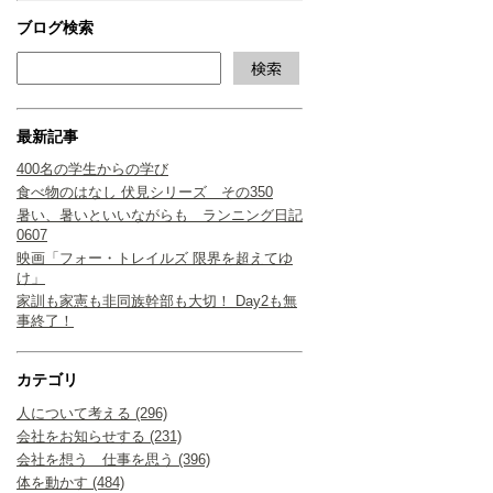
ブログ検索
最新記事
400名の学生からの学び
食べ物のはなし 伏見シリーズ その350
暑い、暑いといいながらも ランニング日記
0607
映画「フォー・トレイルズ 限界を超えてゆ
け」
家訓も家憲も非同族幹部も大切！ Day2も無
事終了！
カテゴリ
人について考える (296)
会社をお知らせする (231)
会社を想う 仕事を思う (396)
体を動かす (484)