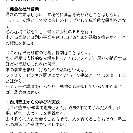
・健全な社外営業
通常の営業はしない。立場的に商品を売り込むことはしない。
しかし、立場として常に会社のトップとして広報的な役割をこな
す。
色んな場に顔を出し、健全に会社のＰＲを行う。
主たる業務とは別の事業を創り上げるための活動を推進する。そ
の行動を起こす。
⇒これは当たり前の行為。特別なことはない。
ある程度は広報的な立場を担ったとはいえるが、周りが納得する
ほどの行動だったかは疑問。
別の事業を創り上げるための活動といえば、
ファミリービジネス関連になるだろうが事業としてはスタートし
たばかり。
セミナーや講演を行ったり、勉強会も開催しているがまだ道半
ば。及第点は遠い。
・西川塾主からの学びの実践
元旦に塾主が90歳で逝去された。過去2年間で学んだ人生、仕
事、経営、人づくりを実践する。
より多くの人と出会うこともそう。人を育てることもそう。塾主
への恩返しの意味で実践していく。