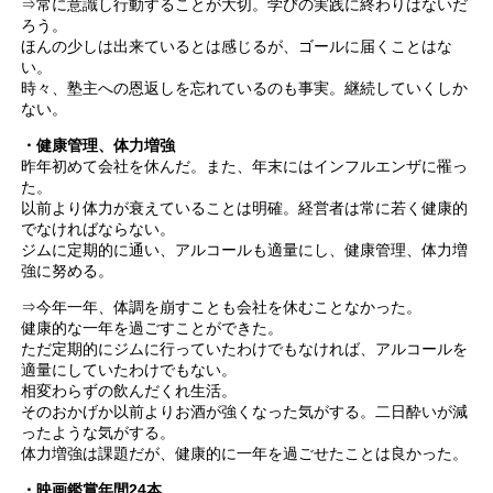
⇒常に意識し行動することが大切。学びの実践に終わりはないだ
ろう。
ほんの少しは出来ているとは感じるが、ゴールに届くことはな
い。
時々、塾主への恩返しを忘れているのも事実。継続していくしか
ない。
・健康管理、体力増強
昨年初めて会社を休んだ。また、年末にはインフルエンザに罹っ
た。
以前より体力が衰えていることは明確。経営者は常に若く健康的
でなければならない。
ジムに定期的に通い、アルコールも適量にし、健康管理、体力増
強に努める。
⇒今年一年、体調を崩すことも会社を休むことなかった。
健康的な一年を過ごすことができた。
ただ定期的にジムに行っていたわけでもなければ、アルコールを
適量にしていたわけでもない。
相変わらずの飲んだくれ生活。
そのおかげか以前よりお酒が強くなった気がする。二日酔いが減
ったような気がする。
体力増強は課題だが、健康的に一年を過ごせたことは良かった。
・映画鑑賞年間24本