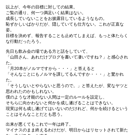
以上が、今年の目標に対しての結果。
ご覧の通り、何一つ満足いく結果はない。
成長していないことをお披露目しているようなもの。
恥ずかしいばかりだが、隠していても仕方ない。これが正直な
姿。
目標を決めず、報告することも止めてしまえば、もっと体たらく
な行動だったろう。
先日も飲み会の場である方と話をしていて、
「山田さん、あれだけブログを書いて凄いですね？」と感心され
た。
「月20本がノルマですから・・・」と答えると
「そんなことにもノルマを課してるんですか・・・」と驚かれ
た。
「そうしないとやらないと思うので。」と答えたが、変なヤツと
思われたのかもしれない。
僕のような才能のない人間は一定のルールを設定し、
そちらに向かわないと何かを成し遂げることはできない。
現実は何も成し遂げてはいないのだけれど、何かを続けるという
ことはそんなことだとも思う。
出来が悪くてもこれで一年は終了。
マイナスのまま終えるわけだが、明日からはリセットされて新た