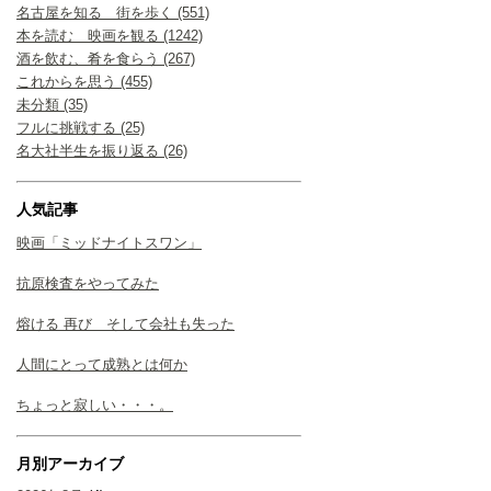
名古屋を知る 街を歩く (551)
本を読む 映画を観る (1242)
酒を飲む、肴を食らう (267)
これからを思う (455)
未分類 (35)
フルに挑戦する (25)
名大社半生を振り返る (26)
人気記事
映画「ミッドナイトスワン」
抗原検査をやってみた
熔ける 再び そして会社も失った
人間にとって成熟とは何か
ちょっと寂しい・・・。
月別アーカイブ