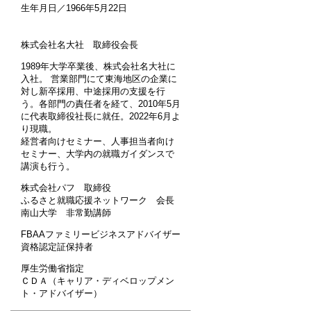
生年月日／1966年5月22日
株式会社名大社 取締役会長
1989年大学卒業後、株式会社名大社に
入社。 営業部門にて東海地区の企業に
対し新卒採用、中途採用の支援を行
う。各部門の責任者を経て、2010年5月
に代表取締役社長に就任。2022年6月よ
り現職。
経営者向けセミナー、人事担当者向け
セミナー、大学内の就職ガイダンスで
講演も行う。
株式会社パフ 取締役
ふるさと就職応援ネットワーク 会長
南山大学 非常勤講師
FBAAファミリービジネスアドバイザー
資格認定証保持者
厚生労働省指定
ＣＤＡ（キャリア・ディベロップメン
ト・アドバイザー）