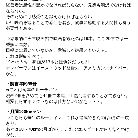
経営者は感性が豊かでなければならない。発想も潤沢でなければ
ならない。
そのためには感受性を鍛えなければならない。
いい映画を観ることで感性を磨き、物事に感動する人間性も養う
必要性もある。
⇒結果的に今年映画館で映画を観たのは19本。ここ20年では一
番多い本数。
目標には届いていないが、意識した結果ともいえる。
これは継続すべき。
19本のうち、邦画が13本と圧倒的だったが、
ナンバーワンはイーストウッド監督の「アメリカンスナイパー」
かな。
・読書年間55冊
⇒これは毎年のルーティン。
漫画2冊を含めても44冊で未達。全然到達することができない。
相変わらずボンクラなのは仕方ないのかも・・・。
・月間100kmラン
⇒こちらも毎年のルーティン。これが達成できたのは5月の一度
きり。
あとは60～70kmの月ばかり。これではスピードが速くなるわけ
がない。