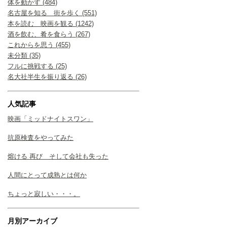
体を動かす (484)
名古屋を知る 街を歩く (551)
本を読む 映画を観る (1242)
酒を飲む、肴を食らう (267)
これからを思う (455)
未分類 (35)
フルに挑戦する (25)
名大社半生を振り返る (26)
人気記事
映画「ミッドナイトスワン」
抗原検査をやってみた
熔ける 再び そして会社も失った
人間にとって成熟とは何か
ちょっと寂しい・・・。
月別アーカイブ