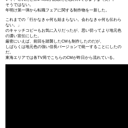
そうではない。
年明け第一弾から転職フェアに関する制作物を一新した。
これまでの「行かなきゃ何も始まらない。会わなきゃ何も伝わら
ない。」
のキャッチコピーもお気に入りだったが、思い切ってより地元色
の濃い宣伝にした。
厳密にいえば、前回を踏襲したCMも制作したのだが、
しばらくは地元色の強い信長バージョンで統一することにしたの
だ。
東海エリアでは各TV局でこちらのCMが昨日から流れている。