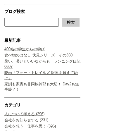
ブログ検索
最新記事
400名の学生からの学び
食べ物のはなし 伏見シリーズ その350
暑い、暑いといいながらも ランニング日記
0607
映画「フォー・トレイルズ 限界を超えてゆ
け」
家訓も家憲も非同族幹部も大切！ Day2も無
事終了！
カテゴリ
人について考える (296)
会社をお知らせする (231)
会社を想う 仕事を思う (396)