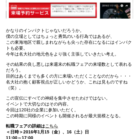
かなりのインパクトじゃないだろうか。
僕の立場としてはちょっと勇気のいる行為ではあるが、
この東海地区で親しまれながらも尖った存在になるにはインパク
トも必要。
今年は名大社の地元色をより強く主張していきたい考え。
その結果の良し悪しは来週末の転職フェアの来場数として表れる
だろう。
目的はあくまでも多くの方に来場いただくことなのだから・・・
名大社の抱く顧客視点が正しいかどうか、これは見ものですね
（笑）。
この宣伝にすべての神経を集中させたわけではない。
イベントで大切なのはその内容。
今回は120社の企業に参加いただく。
この時期に同様のイベントも開催されるが最大規模となる。
転職フェアの詳細は
こちら
＜日時＞2016年1月15（金）、16（土）日
11:00～17:00