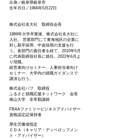
出身／岐阜県岐阜市
生年月日／1966年5月22日
株式会社名大社 取締役会長
1989年大学卒業後、株式会社名大社に
入社。 営業部門にて東海地区の企業に
対し新卒採用、中途採用の支援を行
う。各部門の責任者を経て、2010年5月
に代表取締役社長に就任。2022年6月よ
り現職。
経営者向けセミナー、人事担当者向け
セミナー、大学内の就職ガイダンスで
講演も行う。
株式会社パフ 取締役
ふるさと就職応援ネットワーク 会長
南山大学 非常勤講師
FBAAファミリービジネスアドバイザー
資格認定証保持者
厚生労働省指定
ＣＤＡ（キャリア・ディベロップメン
ト・アドバイザー）