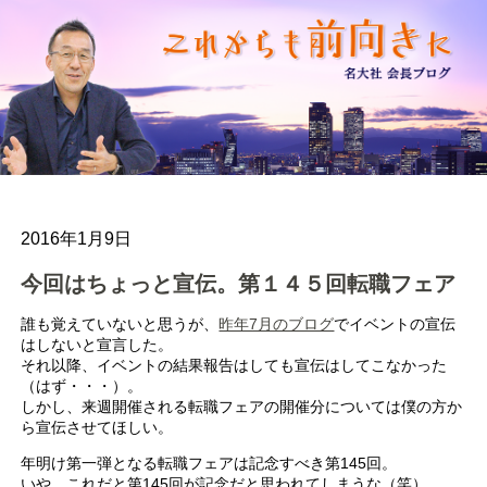
2016年1月9日
今回はちょっと宣伝。第１４５回転職フェア
誰も覚えていないと思うが、
昨年7月のブログ
でイベントの宣伝
はしないと宣言した。
それ以降、イベントの結果報告はしても宣伝はしてこなかった
（はず・・・）。
しかし、来週開催される転職フェアの開催分については僕の方か
ら宣伝させてほしい。
年明け第一弾となる転職フェアは記念すべき第145回。
いや、これだと第145回が記念だと思われてしまうな（笑）。