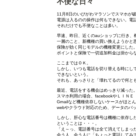
不便な日々
11月8日のいびがわマラソンでスマホが
電源は入るのの操作は何もできない。電
それだけでも不便なことは多い。
早速、昨日、近くのauショップに行き、
一層のこと、新機種の買い換えようかと
保険が効く同じモデルの機種変更にした
ポイントと保険で一切追加料金は掛から
ここまではＯＫ。
しかし、いつも電話を切り替える時にし
できないという。
それも、あっさりと「壊れてるので何と
最近、電話をする機会はめっきり減った
スマホ利用の場合、facebookやＬＩ
Gmailなど機種依存しないケースがほと
webやクラウド対応のため、データのバ
しかし、肝心な電話番号は機種に依存し
ということは・・・。
「え～っ、電話番号は全て消えてしまっ
会う人、会う人に「ちょっと電話してみ