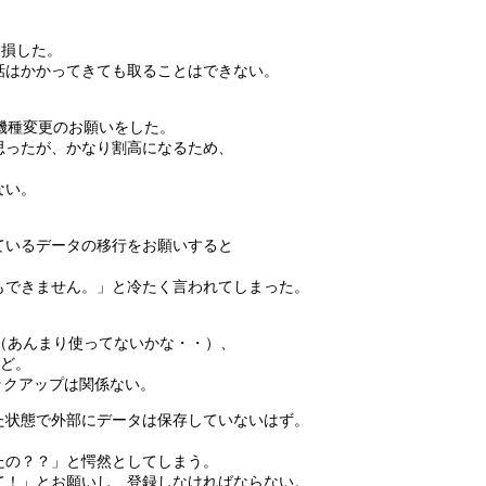
破損した。
話はかかってきても取ることはできない。
機種変更のお願いをした。
思ったが、かなり割高になるため、
。
ない。
ているデータの移行をお願いすると
もできません。」と冷たく言われてしまった。
。
ＮＥ（あんまり使ってないかな・・）、
んど。
ックアップは関係ない。
た状態で外部にデータは保存していないはず。
たの？？」と愕然としてしまう。
て！」とお願いし、登録しなければならない。