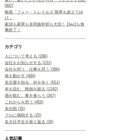
0607
映画「フォー・トレイルズ 限界を超えてゆ
け」
家訓も家憲も非同族幹部も大切！ Day2も無
事終了！
カテゴリ
人について考える (296)
会社をお知らせする (231)
会社を想う 仕事を思う (396)
体を動かす (484)
名古屋を知る 街を歩く (551)
本を読む 映画を観る (1242)
酒を飲む、肴を食らう (267)
これからを思う (455)
未分類 (35)
フルに挑戦する (25)
名大社半生を振り返る (26)
人気記事