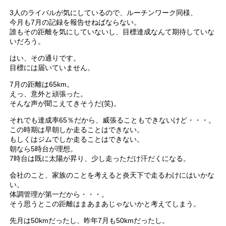
3人のライバルが気にしているので、ルーチンワーク同様、
今月も7月の記録を報告せねばならない。
誰もその距離を気にしていないし、目標達成なんて期待していな
いだろう。
はい、その通りです。
目標には届いていません。
7月の距離は65km。
えっ、意外と頑張った。
そんな声が聞こえてきそうだ(笑)。
それでも達成率65％だから、威張ることもできないけど・・・。
この時期は早朝しか走ることはできない。
もしくはジムでしか走ることはできない。
朝なら5時台が理想。
7時台は既に太陽が昇り、少し走っただけ汗だくになる。
会社のこと、家族のことを考えると炎天下で走るわけにはいかな
い。
体調管理が第一だから・・・。
そう思うとこの距離はまあまあじゃないかと考えてしまう。
先月は50kmだったし、昨年7月も50kmだったし。