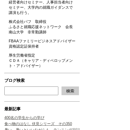
経営者向けセミナー、人事担当者向け
セミナー、大学内の就職ガイダンスで
講演も行う。
株式会社パフ 取締役
ふるさと就職応援ネットワーク 会長
南山大学 非常勤講師
FBAAファミリービジネスアドバイザー
資格認定証保持者
厚生労働省指定
ＣＤＡ（キャリア・ディベロップメン
ト・アドバイザー）
ブログ検索
最新記事
400名の学生からの学び
食べ物のはなし 伏見シリーズ その350
暑い、暑いといいながらも ランニング日記