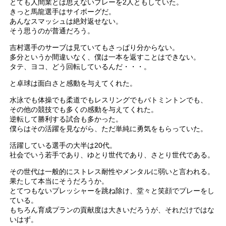
とても人間業とは思えないプレーを2人ともしていた。
きっと馬龍選手はサイボーグだ。
あんなスマッシュは絶対返せない。
そう思うのが普通だろう。
吉村選手のサーブは見ていてもさっぱり分からない。
多分というか間違いなく、僕は一本を返すことはできない。
タテ、ヨコ、どう回転しているんだ・・・。
と卓球は面白さと感動を与えてくれた。
水泳でも体操でも柔道でもレスリングでもバトミントンでも、
その他の競技でも多くの感動を与えてくれた。
逆転して勝利する試合も多かった。
僕らはその活躍を見ながら、ただ単純に勇気をもらっていた。
活躍している選手の大半は20代。
社会でいう若手であり、ゆとり世代であり、さとり世代である。
その世代は一般的にストレス耐性やメンタルに弱いと言われる。
果たして本当にそうだろうか。
とてつもないプレッシャーを跳ね除け、堂々と笑顔でプレーをし
ている。
もちろん育成プランの貢献度は大きいだろうが、それだけではな
いはず。