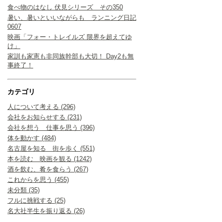
食べ物のはなし 伏見シリーズ その350
暑い、暑いといいながらも ランニング日記
0607
映画「フォー・トレイルズ 限界を超えてゆ
け」
家訓も家憲も非同族幹部も大切！ Day2も無
事終了！
カテゴリ
人について考える (296)
会社をお知らせする (231)
会社を想う 仕事を思う (396)
体を動かす (484)
名古屋を知る 街を歩く (551)
本を読む 映画を観る (1242)
酒を飲む、肴を食らう (267)
これからを思う (455)
未分類 (35)
フルに挑戦する (25)
名大社半生を振り返る (26)