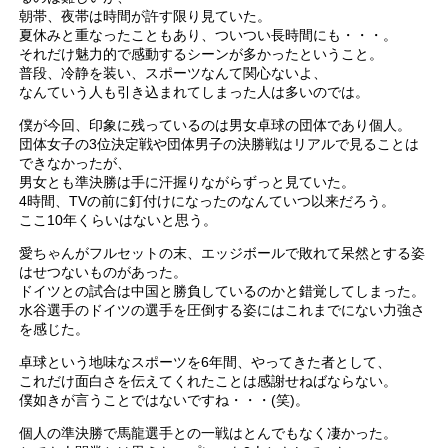
朝帯、夜帯は時間が許す限り見ていた。
夏休みと重なったこともあり、ついつい長時間にも・・・。
それだけ魅力的で感動するシーンが多かったということ。
普段、冷静を装い、スポーツなんて関心ないよ、
なんていう人も引き込まれてしまった人は多いのでは。
僕が今回、印象に残っているのは男女卓球の団体であり個人。
団体女子の3位決定戦や団体男子の決勝戦はリアルで見ることは
できなかったが、
男女とも準決勝は手に汗握りながらずっと見ていた。
4時間、TVの前に釘付けになったのなんていつ以来だろう。
ここ10年くらいはないと思う。
愛ちゃんがフルセットの末、エッジボールで敗れて呆然とする姿
はせつないものがあった。
ドイツとの試合は中国と勝負しているのかと錯覚してしまった。
水谷選手のドイツの選手を圧倒する姿にはこれまでにない力強さ
を感じた。
卓球という地味なスポーツを6年間、やってきた者として、
これだけ面白さを伝えてくれたことは感謝せねばならない。
僕如きが言うことではないですね・・・(笑)。
個人の準決勝で馬龍選手との一戦はとんでもなく凄かった。