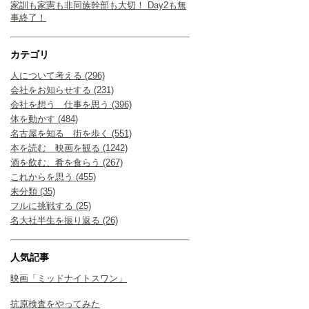
家訓も家憲も非同族幹部も大切！ Day2も無
事終了！
カテゴリ
人について考える (296)
会社をお知らせする (231)
会社を想う 仕事を思う (396)
体を動かす (484)
名古屋を知る 街を歩く (551)
本を読む 映画を観る (1242)
酒を飲む、肴を食らう (267)
これからを思う (455)
未分類 (35)
フルに挑戦する (25)
名大社半生を振り返る (26)
人気記事
映画「ミッドナイトスワン」
抗原検査をやってみた