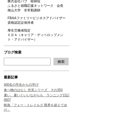
株式会社パフ 取締役
ふるさと就職応援ネットワーク 会長
南山大学 非常勤講師
FBAAファミリービジネスアドバイザー
資格認定証保持者
厚生労働省指定
ＣＤＡ（キャリア・ディベロップメン
ト・アドバイザー）
ブログ検索
最新記事
400名の学生からの学び
食べ物のはなし 伏見シリーズ その350
暑い、暑いといいながらも ランニング日記
0607
映画「フォー・トレイルズ 限界を超えてゆ
け」