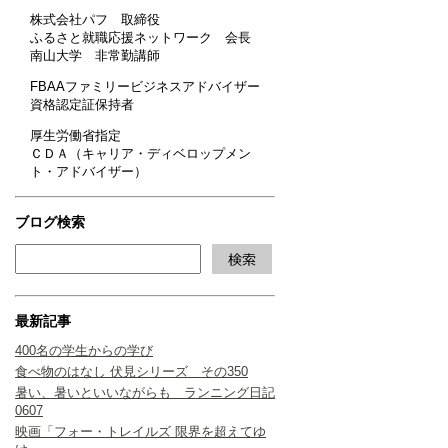
株式会社パフ 取締役
ふるさと就職応援ネットワーク 会長
南山大学 非常勤講師
FBAAファミリービジネスアドバイザー
資格認定証保持者
厚生労働省指定
ＣＤＡ（キャリア・ディベロップメン
ト・アドバイザー）
ブログ検索
最新記事
400名の学生からの学び
食べ物のはなし 伏見シリーズ その350
暑い、暑いといいながらも ランニング日記
0607
映画「フォー・トレイルズ 限界を超えてゆ