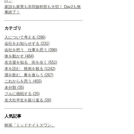
け」
家訓も家憲も非同族幹部も大切！ Day2も無
事終了！
カテゴリ
人について考える (296)
会社をお知らせする (231)
会社を想う 仕事を思う (396)
体を動かす (484)
名古屋を知る 街を歩く (551)
本を読む 映画を観る (1242)
酒を飲む、肴を食らう (267)
これからを思う (455)
未分類 (35)
フルに挑戦する (25)
名大社半生を振り返る (26)
人気記事
映画「ミッドナイトスワン」