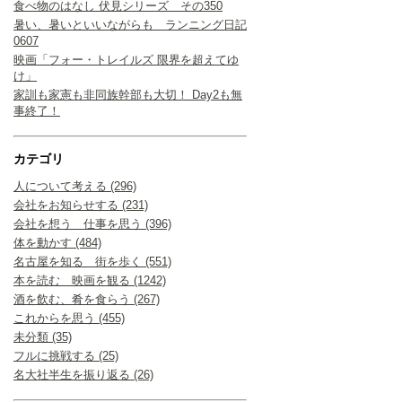
食べ物のはなし 伏見シリーズ その350
暑い、暑いといいながらも ランニング日記
0607
映画「フォー・トレイルズ 限界を超えてゆ
け」
家訓も家憲も非同族幹部も大切！ Day2も無
事終了！
カテゴリ
人について考える (296)
会社をお知らせする (231)
会社を想う 仕事を思う (396)
体を動かす (484)
名古屋を知る 街を歩く (551)
本を読む 映画を観る (1242)
酒を飲む、肴を食らう (267)
これからを思う (455)
未分類 (35)
フルに挑戦する (25)
名大社半生を振り返る (26)