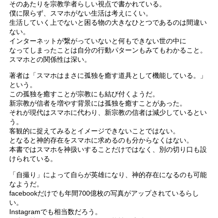
そのあたりを宗教学者らしい視点で書かれている。
僕に限らず、スマホがない生活は考えにくい。
生活していく上でないと困る物の大きなひとつであるのは間違い
ない。
インターネットが繋がっていないと何もできない世の中に
なってしまったことは自分の行動パターンもみてもわかること。
スマホとの関係性は深い。
著者は「スマホはまさに孤独を癒す道具として機能している。」
という。
この孤独を癒すことが宗教にも結び付くようだ。
新宗教が信者を増やす背景には孤独を癒すことがあった。
それが現代はスマホに代わり、新宗教の信者は減少しているとい
う。
客観的に捉えてみるとイメージできないことではない。
となると神的存在をスマホに求めるのも分からなくはない。
本書ではスマホを神扱いすることだけではなく、別の切り口も設
けられている。
「自撮り」によって自らが英雄になり、神的存在になるのも可能
なようだ。
facebookだけでも年間700億枚の写真がアップされているらし
い。
Instagramでも相当数だろう。