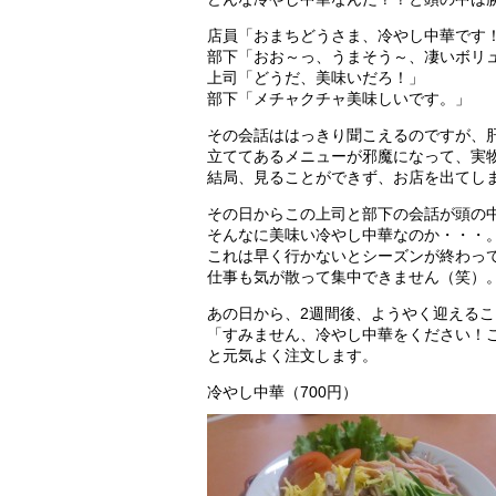
店員「おまちどうさま、冷やし中華です
部下「おお～っ、うまそう～、凄いボリ
上司「どうだ、美味いだろ！」
部下「メチャクチャ美味しいです。」
その会話ははっきり聞こえるのですが、
立ててあるメニューが邪魔になって、実
結局、見ることができず、お店を出てし
その日からこの上司と部下の会話が頭の
そんなに美味い冷やし中華なのか・・・
これは早く行かないとシーズンが終わっ
仕事も気が散って集中できません（笑）
あの日から、2週間後、ようやく迎える
「すみません、冷やし中華をください！
と元気よく注文します。
冷やし中華（700円）