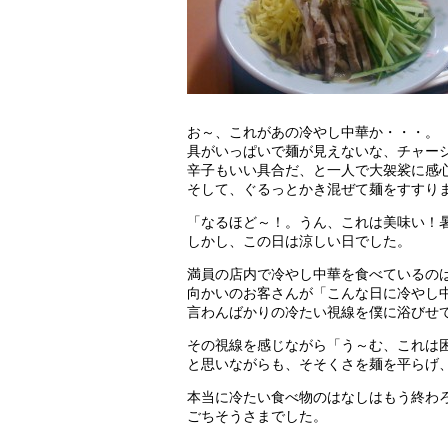
お～、これがあの冷やし中華か・・・。
具がいっぱいで麺が見えないな、チャー
辛子もいい具合だ、と一人で大袈裟に感
そして、ぐるっとかき混ぜて麺をすすり
「なるほど～！。うん、これは美味い！
しかし、この日は涼しい日でした。
満員の店内で冷やし中華を食べているの
向かいのお客さんが「こんな日に冷やし
言わんばかりの冷たい視線を僕に浴びせ
その視線を感じながら「う～む、これは
と思いながらも、そそくさを麺を平らげ
本当に冷たい食べ物のはなしはもう終わ
ごちそうさまでした。