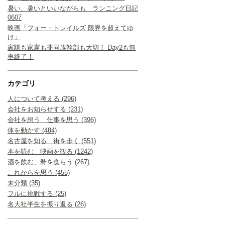
暑い、暑いといいながらも ランニング日記
0607
映画「フォー・トレイルズ 限界を超えてゆ
け」
家訓も家憲も非同族幹部も大切！ Day2も無
事終了！
カテゴリ
人について考える (296)
会社をお知らせする (231)
会社を想う 仕事を思う (396)
体を動かす (484)
名古屋を知る 街を歩く (551)
本を読む 映画を観る (1242)
酒を飲む、肴を食らう (267)
これからを思う (455)
未分類 (35)
フルに挑戦する (25)
名大社半生を振り返る (26)