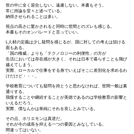
世の中に全く迎合しない。遠慮しない。本書もそう。
常に持論を堂々と述べている。
納得させられることは多い。
視点の高さに驚かされると同時に世間とのズレも感じる。
本書もそのオンパレードと言っていい。
L人材の定義は少し疑問を感じるが、国に対しての考えは頷ける
面もある。
「国の権威」よりも「テクノロジーの利便性」の方が
生活においては存在感が大きく、それは日本で暮らすことも飛び
越えてしまう。
実際、ローカルで仕事をする身でいえばそこに差別化を求めるわ
けだけど・・・。
学校教育についても疑問を持とうと思わなければ、世間一般は素
通りする。
我慢することや継続することが美徳であるのは学校教育の影響と
いえるだろう。
実際、僕なんかは単純にそれを良しとみている。
その点、ホリエモンは真逆だ。
それが今の成長を抑える一つの要因とみなしている。
間違ってはいない。