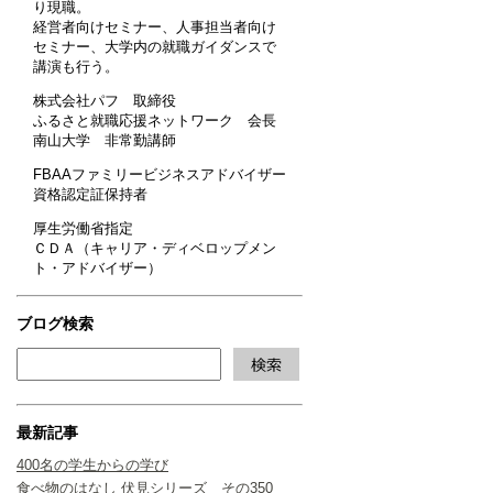
り現職。
経営者向けセミナー、人事担当者向け
セミナー、大学内の就職ガイダンスで
講演も行う。
株式会社パフ 取締役
ふるさと就職応援ネットワーク 会長
南山大学 非常勤講師
FBAAファミリービジネスアドバイザー
資格認定証保持者
厚生労働省指定
ＣＤＡ（キャリア・ディベロップメン
ト・アドバイザー）
ブログ検索
最新記事
400名の学生からの学び
食べ物のはなし 伏見シリーズ その350