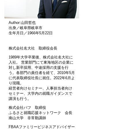
Author:山田哲也
出身／岐阜県岐阜市
生年月日／1966年5月22日
株式会社名大社 取締役会長
1989年大学卒業後、株式会社名大社に
入社。 営業部門にて東海地区の企業に
対し新卒採用、中途採用の支援を行
う。各部門の責任者を経て、2010年5月
に代表取締役社長に就任。2022年6月よ
り現職。
経営者向けセミナー、人事担当者向け
セミナー、大学内の就職ガイダンスで
講演も行う。
株式会社パフ 取締役
ふるさと就職応援ネットワーク 会長
南山大学 非常勤講師
FBAAファミリービジネスアドバイザー