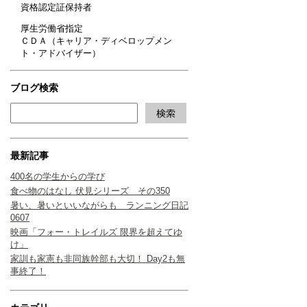
資格認定証保持者
厚生労働省指定
ＣＤＡ（キャリア・ディベロップメン
ト・アドバイザー）
ブログ検索
最新記事
400名の学生からの学び
食べ物のはなし 伏見シリーズ その350
暑い、暑いといいながらも ランニング日記
0607
映画「フォー・トレイルズ 限界を超えてゆ
け」
家訓も家憲も非同族幹部も大切！ Day2も無
事終了！