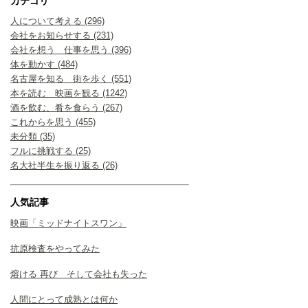
カテゴリ
人について考える (296)
会社をお知らせする (231)
会社を想う 仕事を思う (396)
体を動かす (484)
名古屋を知る 街を歩く (551)
本を読む 映画を観る (1242)
酒を飲む、肴を食らう (267)
これからを思う (455)
未分類 (35)
フルに挑戦する (25)
名大社半生を振り返る (26)
人気記事
映画「ミッドナイトスワン」
抗原検査をやってみた
熔ける 再び そして会社も失った
人間にとって成熟とは何か