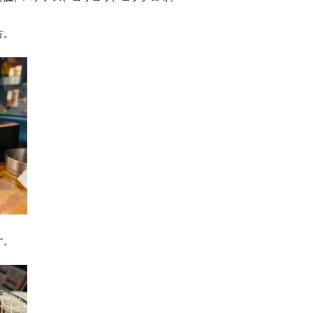
方。
す。