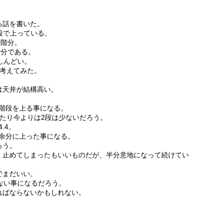
く
る話を書いた。
段で上っている。
9階分。
階分である。
しんどい。
と考えてみた。
は天井が結構高い。
段の階段を上る事になる。
たり今よりは2段は少ないだろう。
4.4。
階余分に上った事になる。
ろう。
、止めてしまったもいいものだが、半分意地になって続けてい
でまだいい。
ない事になるだろう。
ればならないかもしれない。
。