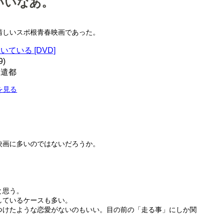
いいなあ。
清しいスポ根青春映画であった。
ている [DVD]
9)
林遣都
を見る
映画に多いのではないだろうか。
と思う。
しているケースも多い。
つけたような恋愛がないのもいい。目の前の「走る事」にしか関