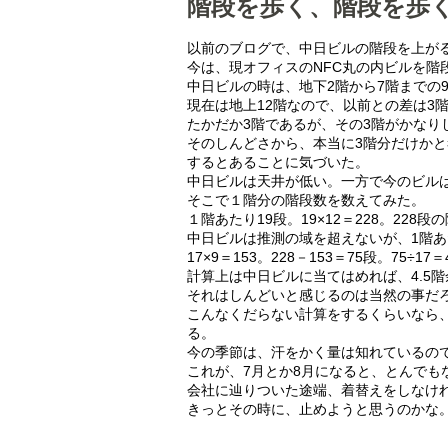
階段を歩く、階段を歩
以前のブログで、中日ビルの階段を上が
今は、現オフィスのNFC丸の内ビルを階
中日ビルの時は、地下2階から7階までの
現在は地上12階なので、以前との差は3
たかだか3階であるが、その3階がかなり
そのしんどさから、本当に3階分だけか
するとあることに気づいた。
中日ビルは天井が低い。一方で今のビル
そこで１階分の階段数を数えてみた。
１階あたり19段。19×12＝228。228
中日ビルは推測の域を超えないが、1階あ
17×9＝153。228－153＝75段。75÷17＝
計算上は中日ビルに当てはめれば、4.5
それはしんどいと感じるのは当然の事だ
こんなくだらない計算をするくらいなら
る。
今の季節は、汗をかく量は知れているの
これが、7月とか8月になると、とんでも
会社に辿りついた途端、着替えをしなけ
きっとその時に、止めようと思うのかな