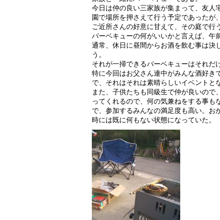
今日は仲の良い三家族が集まって、友人
園で場所を押さえて行う予定であったが
ご近所さんの好意に甘えて、その庭で行
バーベキューの何がいいかと言えば、午
通常、休日に昼間からお酒を飲む事は決
う。
それが一掃できるバーベキューはそれだ
特に今回はお父さん連中がみんな酒好き
で、それはそれは素晴らしいイベントと
また、子供たちも同級生で仲が良いので
ってくれるので、何の気兼ねをする事も
で、参加するみんなの満足度も高い。お
時には既に何もない状態になっていた。