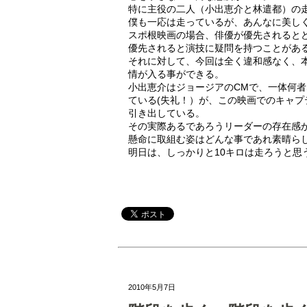
特に主役の二人（小出恵介と林遣都）の
僕も一応は走っているが、あんなに美し
スポ根映画の場合、俳優が優先されると
優先されると演技に疑問を持つことがあ
それに対して、今回は全く違和感なく、
情が入る事ができる。
小出恵介はジョージアのCMで、一体何
ている(失礼！）が、この映画でのキャ
引き出している。
その実際あるであろうリーダーの存在感
懸命に取組む姿はどんな事であれ素晴ら
明日は、しっかりと10キロは走ろうと思
2010年5月7日