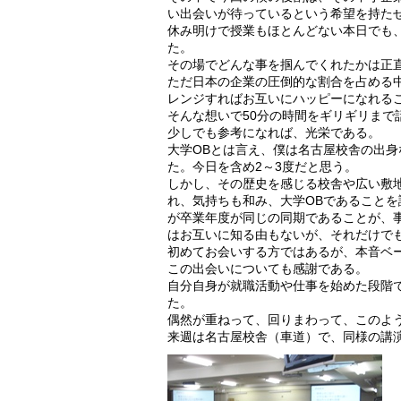
い出会いが待っているという希望を持た
休み明けで授業もほとんどない本日でも
た。
その場でどんな事を掴んでくれたかは正
ただ日本の企業の圧倒的な割合を占める
レンジすればお互いにハッピーになれる
そんな想いで50分の時間をギリギリまで
少しでも参考になれば、光栄である。
大学OBとは言え、僕は名古屋校舎の出
た。今日を含め2～3度だと思う。
しかし、その歴史を感じる校舎や広い敷
れ、気持ちも和み、大学OBであること
が卒業年度が同じの同期であることが、
はお互いに知る由もないが、それだけで
初めてお会いする方ではあるが、本音ベ
この出会いについても感謝である。
自分自身が就職活動や仕事を始めた段階
た。
偶然が重ねって、回りまわって、このよ
来週は名古屋校舎（車道）で、同様の講