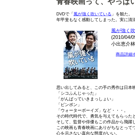
青春映画って、やっぱ
DVDで「
風が強く吹いている
」を観た。
年甲斐もなく感動してしまった。実に清
風が強く吹い
(2010/04/0
小出恵介
商品詳細
思い出してみると、この手の秀作は日本
「シコふんじゃった」
「がんばっていきまっしょい」
「ピンポン」
「ウォーターボーイズ」など・・・。
その時代時代で、勇気を与えてもらった
そして、監督や俳優もこの作品から飛躍
この映画も青春映画にありがちなとって
心を示さない直向な態度がいい。