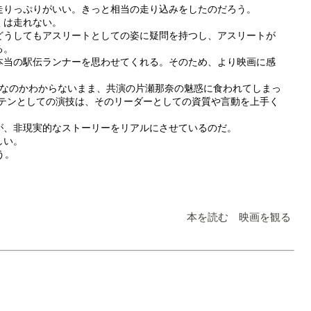
走りっぷりがいい。きっと相当の走り込みをしたのだろう。
くは走れない。
どうしてもアスリートとしての姿に疑問を持つし、アスリートが
る。
本当の駅伝ランナーを思わせてくれる。そのため、より映画に感
者なのかわからないまま、共演の片瀬那奈の魅惑に食われてしまっ
プテンとしての演技は、そのリーダーとしての資質や言動を上手く
が、非現実的なストーリーをリアルにさせているのだ。
しい。
う。
本を読む 映画を観る