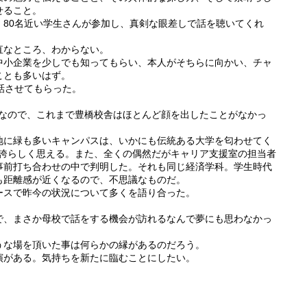
せること。
、80名近い学生さんが参加し、真剣な眼差しで話を聴いてくれ
直なところ、わからない。
中小企業を少しでも知ってもらい、本人がそちらに向かい、チャ
ことも多いはず。
話させてもらった。
身なので、これまで豊橋校舎はほとんど顔を出したことがなかっ
地に緑も多いキャンパスは、いかにも伝統ある大学を匂わせてく
を誇らしく思える。また、全くの偶然だがキャリア支援室の担当者
事前打ち合わせの中で判明した。それも同じ経済学科。学生時代
も距離感が近くなるので、不思議なものだ。
ースで昨今の状況について多くを語り合った。
で、まさか母校で話をする機会が訪れるなんで夢にも思わなかっ
うな場を頂いた事は何らかの縁があるのだろう。
演がある。気持ちを新たに臨むことにしたい。