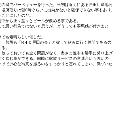
宅の庭でバーベキューを行った。当初は近くにある戸田川緑地公
、場所取りは朝6時ぐらいに出向かないと確保できない事もあり、
うことにしたのだ。
前中から正々堂々とビールが飲める事である。
して悪い行為ではないと思うが、どうしても罪悪感が付きまと
けでも素晴らしい催しだ。
で、普段も「R４０戸田の会」と称して飲みに行く仲間であるの
なる。
、放っておいても全く問題がなく、奥さま連中も勝手に盛り上げ
なく飲む事ができる。同時に家族サービスの意味合いも強いの
かげで肝心な写真を撮るのをすっかりと忘れてしまい、気づいた