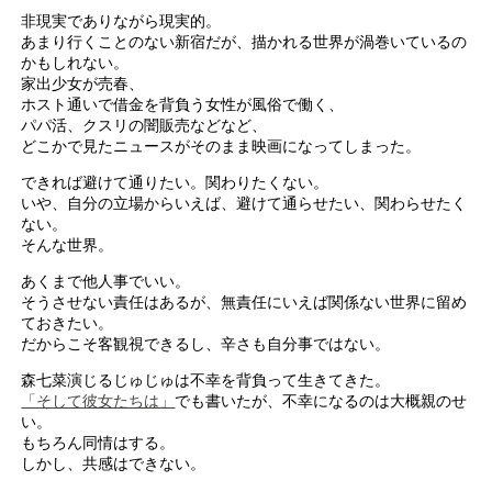
非現実でありながら現実的。
あまり行くことのない新宿だが、描かれる世界が渦巻いているの
かもしれない。
家出少女が売春、
ホスト通いで借金を背負う女性が風俗で働く、
パパ活、クスリの闇販売などなど、
どこかで見たニュースがそのまま映画になってしまった。
できれば避けて通りたい。関わりたくない。
いや、自分の立場からいえば、避けて通らせたい、関わらせたく
ない。
そんな世界。
あくまで他人事でいい。
そうさせない責任はあるが、無責任にいえば関係ない世界に留め
ておきたい。
だからこそ客観視できるし、辛さも自分事ではない。
森七菜演じるじゅじゅは不幸を背負って生きてきた。
「そして彼女たちは」
でも書いたが、不幸になるのは大概親のせ
い。
もちろん同情はする。
しかし、共感はできない。