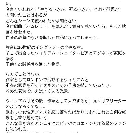
い。
名言といわれる 「生きるべきか、死ぬべきか、それが問題だ」
も聞いたことはあるが、
どんなシーンで使われたかは知らない。
名作戯曲「ハムレット」を読んだり舞台で観ていたら、もっと映
画を味わえた。
自分の教養のなさを恥じた作品になってしまった。
舞台は16世紀のイングランドの小さな村。
そこで出会ったウィリアム・シェイクスピアとアグネスが家庭を
築き、
子供との関係性を通した物語。
なんてことはない。
作家としてロンドンで活動するウィリアムと
不在の家庭を守るアグネスとその子供を描いているだけ。
冷めた表現でいえばよくある光景。
ウィリアムはその後、作家として大成するが、元々はフリーター
のようなろくでなし。
訳ありの女性アグネスと恋に落ちたばかりにあれこれと面倒な経
験をし乗り越えていく。
こんな書き方だとシェイクスピアやクロエ・ジャオ監督のファン
に叱られる。