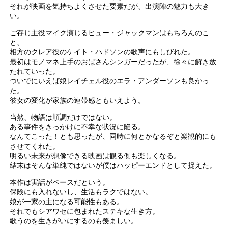
それが映画を気持ちよくさせた要素だが、出演陣の魅力も大き
い。
ご存じ主役マイク演じるヒュー・ジャックマンはもちろんのこ
と、
相方のクレア役のケイト・ハドソンの歌声にもしびれた。
最初はモノマネ上手のおばさんシンガーだったが、徐々に解き放
たれていった。
ついでにいえば娘レイチェル役のエラ・アンダーソンも良かっ
た。
彼女の変化が家族の連帯感ともいえよう。
当然、物語は順調だけではない。
ある事件をきっかけに不幸な状況に陥る。
なんてこった！とも思ったが、同時に何とかなるぞと楽観的にも
させてくれた。
明るい未来が想像できる映画は観る側も楽しくなる。
結末はそんな単純ではないが僕はハッピーエンドとして捉えた。
本作は実話がベースだという。
保険にも入れないし、生活もラクではない。
娘が一家の主になる可能性もある。
それでもシアワセに包まれたステキな生き方。
歌うのを生きがいにするのも羨ましい。