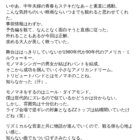
いやあ、中年夫婦の青春もステキだなあ～と素直に感動。
こんな気持ちのいい映画ならいつまでも観れると思わせてくれ
た。
事前情報はわずか。
予告編を観て、なんとなく面白そうと直感に従った。
外れることもあるが今回は正解。
攻める大人が美しく映っていた。
舞台ははっきりしていないが1980年代か90年代のアメリカ・ミ
ルウォーキー。
モノマネシンガーの男女が結ばれバントを結成。
そこから成功を掴んでいく小さなアメリカンドリーム。
トリビュートバンドとはモノマネのことね。
知らなかった（汗）。
モノマネをするのはニール・ダイアモンド。
僕は世代的にズレるので似ているかどうかは分からない。
しかし、雰囲気は十分伝わった。
ライブ会場で逆ギレの対象となるZZトップは結構聞いていたけ
どね（笑）。
リズミカルな音楽と共に物語が進んでいくので、観る側も心地よ
い感じ。
知らない曲でもつい口ずさみたくなる。