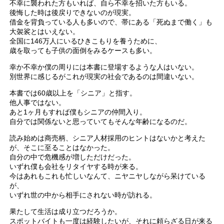
不幸に襲われた方もいれば、自ら不幸を招いた方もいる。
後悔した時は後戻りできないのが現実。
借金を背負っている人も多いので、帯にある「死ぬまで働く」も
大袈裟とはいえない。
全国に146万人にいるひきこもりを養うために、
歳を取っても子供の面倒をみるケースも多い。
幸か不幸か僕の周りには本書に登場するような人はいない。
別世界に感じるがこれが現実の社会であるのは間違いない。
本書では60歳以上を「シニア」と指す。
他人事ではない。
あと1ヶ月もすれば僕もシニアの仲間入り。
自分では関係ないと思っていてもそんな年齢になるのだ。
読み始めは商売柄、シニア人材採用のヒントはないかと考えた
が、そこに至ることはなかった。
自分の中で危機感が増しただけだった。
いずれ僕も会社をリタイヤする時が来る。
今はあれもこれも忙しいなんて、ニヤニヤしながら呆けている
が、
いずれ世の中から相手にされない時が訪れる。
果たして生活は成り立つだろうか。
スポットバイトも一度は経験したいが、それに頼らざる日が来る