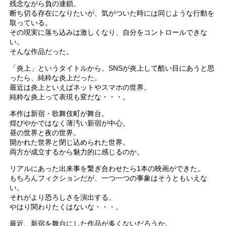
残念ながら負の連鎖。
断ち切る存在になりたいが、気がついた時には同じような行動を
取っている。
その現実に落ち込みは激しくなり、自分をコントロールできな
い。
そんな作品だった。
「炎上」というタイトルから、SNSが炎上して酷い目にあうと思
ったら、純粋な炎上だった。
最近は炎上といえばネットやスマホの世界。
純粋な炎上って表現も変だな・・・。
本作は新宿・歌舞伎町が舞台。
煌びやかではなく薄汚い新宿が中心。
昼の世界と夜の世界。
開かれた世界と閉じ込められた世界。
両方が成立するから魅力的に感じるのか。
リアルにあった出来事を繋ぎ合わせたら1本の映画ができた。
もちろんフィクションだが、一つ一つの事象はそうともいえな
い。
それがより恐ろしさを演出する。
やはり関わりたくはないな・・・。
最近、新宿を舞台にした作品が多くないだろうか。