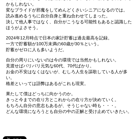
かもしれない。
変なプライドが邪魔をしてめんどくさいシニアになるのでは。
読み進めるうちに自分自身と重ね合わせてしまった。
決して他人事ではなく、自分がこうなる可能性もあると認識した
ほうがよさそう。
2024年12月時点で日本の家計貯蓄は過去最高を記録。
一方で貯蓄額が100万未満の60歳が30％という。
貯蓄がゼロに人も多いようだ。
自分の周りにいないのは今の環境では当然かもしれない。
見渡せばバリバリ元気な60代、70代ばかり。
お金の不安はなくはないが、むしろ人生を謳歌している人が多
い。
格差といっては語弊はあるがこれも現実。
果たして僕はどっちに向かうのか。
きっと今までの在り方とこれからの在り方が決めていく。
もちろん自分の意志もあるが、そうじゃない時も・・・。
どんな環境になろうとも自分の中の正解と受け止めていきたい。