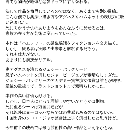
高尚な物語が軽薄な恋愛ドラマにすり替わる。
決して作品を侮辱しているのではなく、あくまでも別の目線。
こんな僕でも奥深い描き方やアグネスやハムネットの表現力に吸
い込まれた。
死に向かう子供のありようをあんなふうに見せるとは。
家族の在り方が芸術に変わっていった。
本作は「ハムレット」の誕生秘話をフィクションを交え描く。
しかし、観る者は実際の出来事と解釈するだろう。
それも仕方がない。
あまりにも演技がリアル。
妻アグネスを演じるジェシー・バックリーと
息子ハムネットを演じたジャコビ・ジュプが素晴らしすぎた。
ジェシー・バックリーのアカデミー賞主演女優賞は誰もが納得。
最後の最後まで、ラストショットまで素晴らしかった。
本作の高い評価も頷ける。
しかし、日本人にとって理解しやすいかどうかは別物。
死に至るシーンは万国共通だが、
それ以外はヨーロッパならではの共感もあるのではないか。
中国出身のクロエ・ジャオ監督は上手く演出したと思うけど。
今年前半の映画では最も芸術性の高い作品といえるかもね。