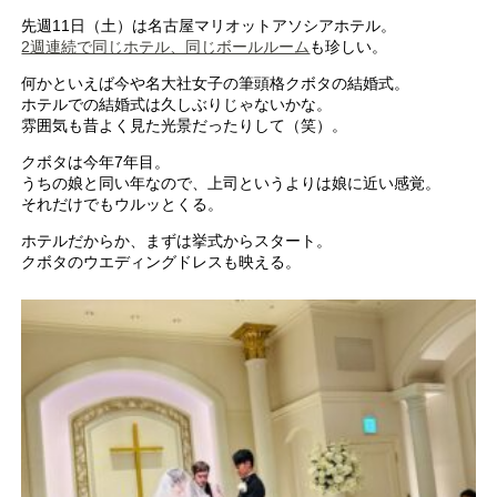
先週11日（土）は名古屋マリオットアソシアホテル。
2週連続で同じホテル、同じボールルーム
も珍しい。
何かといえば今や名大社女子の筆頭格クボタの結婚式。
ホテルでの結婚式は久しぶりじゃないかな。
雰囲気も昔よく見た光景だったりして（笑）。
クボタは今年7年目。
うちの娘と同い年なので、上司というよりは娘に近い感覚。
それだけでもウルッとくる。
ホテルだからか、まずは挙式からスタート。
クボタのウエディングドレスも映える。