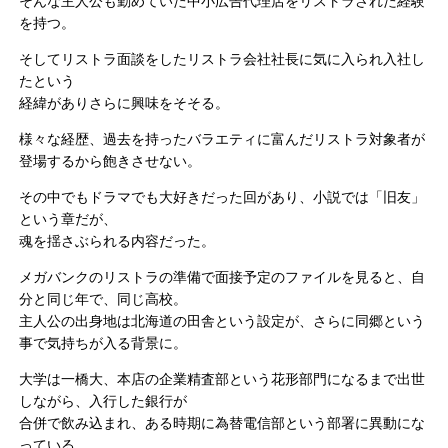
そんな主人公も勤めていた中小広告代理店をリストラされた経験
を持つ。
そしてリストラ面談をしたリストラ会社社長に気に入られ入社し
たという
経緯がありさらに興味をそそる。
様々な経歴、過去を持ったバラエティに富んだリストラ対象者が
登場するから飽きさせない。
その中でもドラマでも大好きだった回があり、小説では「旧友」
という章だが、
魂を揺さぶられる内容だった。
メガバンクのリストラの準備で面接予定のファイルを見ると、自
分と同じ年で、同じ高校。
主人公の出身地は北海道の田舎という設定が、さらに同郷という
事で気持ちが入る背景に。
大学は一橋大、本店の企業精査部という花形部門になるまで出世
しながら、入行した銀行が
合併で飲み込まれ、ある時期に為替電信部という部署に異動にな
っている。