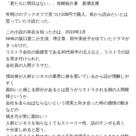
「君たちに明日はない」。垣根椋介著 新潮文庫
年明けのブックオフで見つけ108円で購入。前から読みたいとは
思っていた小説だった。
この小説の存在を知ったのは、2010年1月
NHKの坂口憲二が主演、堺正章、田中美佐子が出ていたドラマが
きっかけだ。
リストラ会社の面接官である30代前半の主人公と、リストラの話
を突き付けられた
会社員の人間ドラマだ。
僕自身が人材ビジネスの業界に身を置いているから話が理解しや
すく
面白いと感じる部分があるとは思うがリストラされる側の人間模
様というか、
会社を去らねばならないという現実と向き合った時の感情の動き
などの
描き方が実に面白い！
人材ビジネスを知らなくてもストーリー性、話のテンポも良く
十分楽しめると思う。