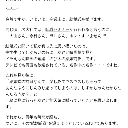
*—*—*
突然ですが、いよいよ、今週末に、結婚式を挙げます。
同じ頃、名大社では、
転職セミナー
が行われると言うのに。
…大山さん、今村さん、臼井さん、ホントすいません!!!!
結婚式と聞いて私が真っ先に思い描いたのは、
中学生（？）ぐらいの時に、友達と映画館で見た、
ドラえもん映画の短編「のび太の結婚前夜」です。
テレビでも何度も放送されている、名作中の名作・・・ですね。
これを見た後に、
「結婚式の前日なんて、楽しみでウズウズしちゃって
あんなふうにしんみり思ってしまうのは、しずかちゃんだからな
んだろうか？」と
一緒に見に行った友達と能天気に喋っていたことを思い出しま
す。
それから、何年も時間が経ち、
ついに、その“結婚前夜”を迎えようとしているわけであります。