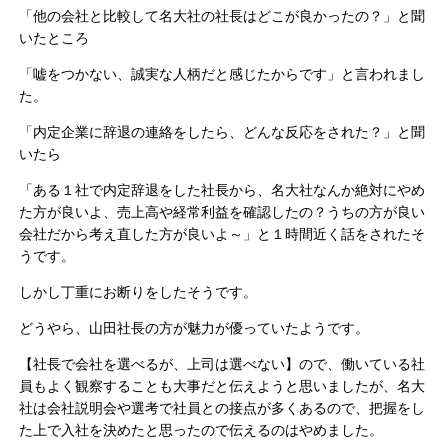
「他の会社と比較して名大社の社長はどこが良かったの？」と聞
いたところ
「嘘をつかない、誠実な人柄だと感じたからです」と言われまし
た。
「内定企業に辞退の連絡をしたら、どんな反応をされた？」と聞
いたら
「ある１社で内定辞退をした社長から、名大社なんか絶対にやめ
た方が良いよ、売上高や経常利益を確認したの？うちの方が良い
会社だから考え直した方が良いよ～」と１時間近く話をされたそ
うです。
しかし丁重にお断りをしたそうです。
どうやら、山田社長の方が魅力が優っていたようです。
【社長で会社を選べるが、上司は選べない】ので、働いている社
員もよく観察することも大事だと伝えようと思いましたが、名大
社は会社説明会や選考で社員との接点が多くあるので、把握をし
た上で入社を決めたと思ったので伝えるのはやめました。