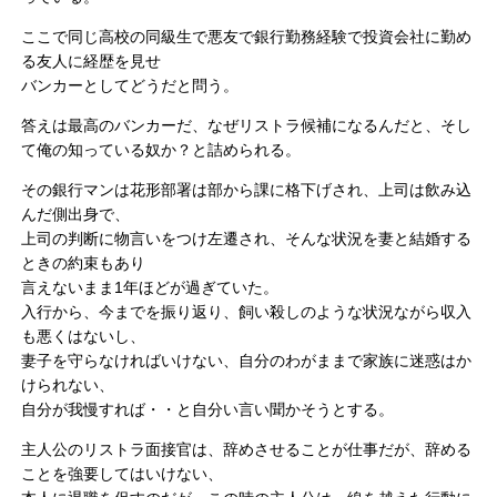
ここで同じ高校の同級生で悪友で銀行勤務経験で投資会社に勤め
る友人に経歴を見せ
バンカーとしてどうだと問う。
答えは最高のバンカーだ、なぜリストラ候補になるんだと、そし
て俺の知っている奴か？と詰められる。
その銀行マンは花形部署は部から課に格下げされ、上司は飲み込
んだ側出身で、
上司の判断に物言いをつけ左遷され、そんな状況を妻と結婚する
ときの約束もあり
言えないまま1年ほどが過ぎていた。
入行から、今までを振り返り、飼い殺しのような状況ながら収入
も悪くはないし、
妻子を守らなければいけない、自分のわがままで家族に迷惑はか
けられない、
自分が我慢すれば・・と自分い言い聞かそうとする。
主人公のリストラ面接官は、辞めさせることが仕事だが、辞める
ことを強要してはいけない、