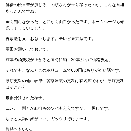
俳優の松重豊が演じる井の頭さんが乗り移ったのか。こんな番組
あったんですね。
全く知らなかった。とにかく面白かったです。ホームページも確
認してしまいました。
再放送を又、お願いします。テレビ東京系です。
冨田お願いしておいて。
昨年の消費税が上がると同時に約、30年ぶりに価格改定。
それでも、なんとこのボリュームで650円はありがたい話です。
県庁更科の他に岐阜中警察署裏の更科は有名店ですが、県庁更科
はそこから
暖簾分けされた様子。
二八、十割とか細打ちのソバもええですが、一押しです。
ちょと太麺の奴がいい。ガッツリ行けま〜す。
腹持ちもいい。