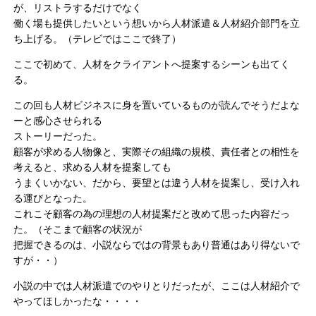
が、リストラするだけでなく
働く場も提供したいという想いから人材派遣＆人材紹介部門を立
ち上げる。（テレビではここで終了）
ここで初めて、人材をクライアントへ提案するシーンも出てく
る。
この回も人材ビジネスに身を置いているものが読んでそうだよな
ーと感心させられる
ストーリーだった。
顧客が求める人物像と、実際その組織の規模、責任者との相性を
考えると、求める人材を提案しても
うまくいかない、だから、要望とは違う人材を提案し、受け入れ
る運びとなった。
これこそ顧客の為の理想の人材提案だと改めて思った内容だっ
た。（そこまで顧客の状況が
把握できるのは、小説ならではの背景もあり普通はあり得ないで
すが・・）
小説の中では人材派遣でのやりとりだったが、ここは人材紹介で
やってほしかったな・・・・