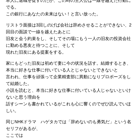
本人に退職を促すのだが、この時の主人公は一線を越えた行動に
でる。
この銀行にあなたの未来はない！と言い放った。
リストラ面接は3回しのげば会社は辞めさせることができない、2
回目の面談で一線を越えたあとに
旧友と会う約束をし、そしてその場にもう一人の旧友の投資会社
に勤める悪友と待つことに、そして
現れた旧友にある提案をする。
家にもどった旧友は初めて妻に今の状況を話す。結婚するとき、
本当に好きな仕事に付いている人とじゃないとできないと
言われ、仕事を頑張って企業精査部に異動になりプロポーズをし
て結婚した。
小説を読むと、本当に好きな仕事に付いている人じゃないといけ
ないと思う理由を
話すシーンも書かれているがこれも心に響くのでぜひ読んでいほ
しい。
同じNHKドラマ ハゲタカでは「辞めないのも勇気だ」という名
セリフがあるが、
ここでは