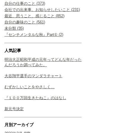
自分の仕事のこと (373)
会社での出来事、お知らせしたいこと (231)
最近、思うこと、感じること (852)
自分の趣味のこと (561)
未分類 (35)
『センチメンタルな秋』Part① (2)
人気記事
明治大正昭和平成の元年ってどんな年だった
んだろうか調べてみた。
大谷翔平選手のマンダラチャート
むずかしいことをやさしく…
『１００万回生きたねこ』のはなし
新元号決定
月別アーカイブ