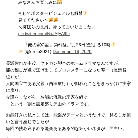
みなさんお楽しみに
そしてポスタービジュアルも解禁
見てください〜
＼掟破りの長男、帰ってまいりました／
pic.twitter.com/NxJAjEA9fc
— 『俺の家の話』第6話は2月26日(金)よる10時
(@oreie2021)
December 19, 2020
長瀬智也が主役、クドカン脚本のホームドラマなんですが、
能の稽古が嫌で逃げ出してプロレスラーになった寿一（長瀬智
也）が、
人間国宝である父親（西田敏行）が倒れたことをきっかけに実家
に戻り、
介護をしながら、お能の流派の宗家を継ぐ
…という、割と設定盛り沢山のドラマです。
お能好きの私としては、能楽がテーマというだけで、見るしか無
いと言う感じでしたが、
毎回の挟み込まれる能楽あるある的な細かいネタが、面白い。