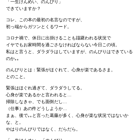
「一生けんめい、のんびり」
できていますか？
コレ、この本の最初の名言なのですが、
初っ端からガツンとくるワード。
コロナ禍で、休日に出掛けることも躊躇われる状況で
イヤでもお家時間を過ごさなければならない今日この頃。
私はと言うと、ダラダラはしていますが、のんびりはできている
のか｡｡
のんびりとは：緊張がほぐれて、心身が楽であるさま。
とのこと。
緊張はほぐれ過ぎて、ダラダラしてる。
心身が楽であるかと言われると…
掃除しなきゃ、でも面倒だし…
（仕事）あの件どうしようか…
まぁ、後で｡｡と言った葛藤が多く、心身が楽な状況ではないか
な、と。
やはりのんびりではなく、だらだら。